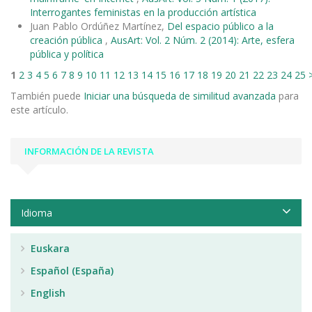
Interrogantes feministas en la producción artística
Juan Pablo Ordúñez Martínez,
Del espacio público a la
creación pública
,
AusArt: Vol. 2 Núm. 2 (2014): Arte, esfera
pública y política
1
2
3
4
5
6
7
8
9
10
11
12
13
14
15
16
17
18
19
20
21
22
23
24
25
También puede
Iniciar una búsqueda de similitud avanzada
para
este artículo.
INFORMACIÓN DE LA REVISTA
Idioma
Euskara
Español (España)
English