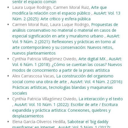
sentir el espacio común
Laura Luque Rodrigo, Carmen Moral Ruiz,
Arte que
modifica la relación con el espacio público
,
AusArt: Vol. 13
Núm. 2 (2025): Arte crítico y esfera pública
Carmen Moral Ruiz, Laura Luque Rodrigo,
Propuestas de
análisis conservativo no material o material en casos de
especial significación en arte y muralismo urbano
,
AusArt:
Vol. 9 Núm. 2 (2021): Reflexiones y prácticas en torno al
arte contemporáneo y su conservación: Nuevos retos,
nuevos planteamientos
Cynthia Patricia Villagómez Oviedo,
Arte digital MX
,
AusArt:
Vol. 6 Núm. 1 (2018): ¿Cómo se cuentan las cosas? Nuevos
modos de conocimiento a partir de la praxis artística
Alex Carrascosa Vacas,
La construcción del organismo
social como una obra de arte
,
AusArt: Vol. 4 Núm. 2 (2016):
Prácticas artísticas, tecnologías blandas y maquinarias
sociales
Cynthia Patricia Villagómez Oviedo,
La interacción y el texto
,
AusArt: Vol. 10 Núm. 1 (2022): Escribir de arte / Escritura
expandida y práctica artística: Conexiones, quiebres y
desplazamientos
Elena García-Oliveros Hedilla,
Sabotear el 'big daddy
mainframe' en Internet
,
AusArt: Vol. 5 Núm. 1 (2017):