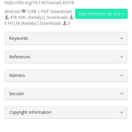
https://doi.org/10.1387/ausart.20318.
Abstract
1298 | PDF Downloads
Más formatos de cita
478 XML (Redalyc) Downloads
0 HTLM (Redalyc) Downloads
0
##plugins.themes.bootstrap3.article.d
Keywords
References
Número
Sección
Copyright Information