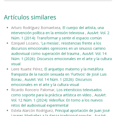
Artículos similares
Arturo Rodríguez Bornaetxea,
El cuerpo del artista, una
intervención política en la emisión televisiva
,
AusArt: Vol. 2
Núm. 1 (2014): Transformar y sentir el espacio común
Ezequiel Lozano,
'La mesías', resistencias frente a los
discursos emocionales opresores en un sinuoso camino
audiovisual como superación del trauma
,
AusArt: Vol. 14
Núm. 1 (2026): Discursos emocionales en el arte y la cultura
visual
Leire Ituarte Pérez,
El arquetipo materno y la metáfora
franquista de la nación sexuada en 'Furtivos' de José Luis
Borau
,
AusArt: Vol. 14 Núm. 1 (2026): Discursos
emocionales en el arte y la cultura visual
Ricardo Roncero Palomar,
Los intersticios televisados
como soporte para la práctica artística en vídeo
,
AusArt:
Vol. 12 Núm. 1 (2024): Videoflux: En torno a los nuevos
retos del audiovisual experimental
Estela Alarcón Rodríguez,
Principal aportación de Juan José
Linares Martiañez a la danza tradicional popular
,
AusArt: