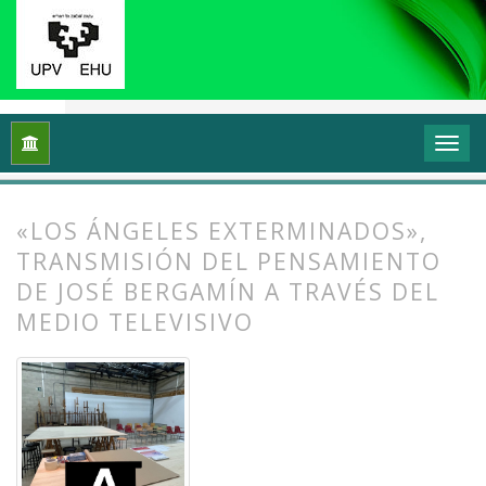
Inicio
Archivos
Vol. 13 Núm. 1 (2025): Docencias, investigac
«LOS ÁNGELES EXTERMINADOS»,
TRANSMISIÓN DEL PENSAMIENTO
DE JOSÉ BERGAMÍN A TRAVÉS DEL
MEDIO TELEVISIVO
##plugins.themes.bootstrap3.article.
##plugins.themes.bootstrap3.article.