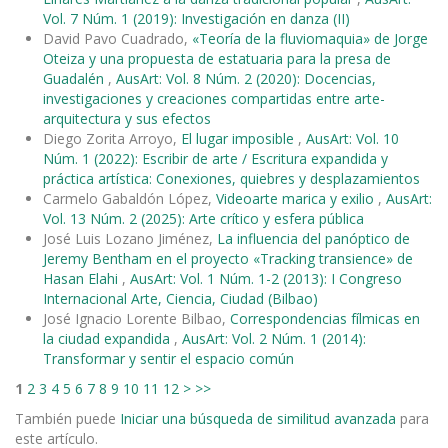
Vol. 7 Núm. 1 (2019): Investigación en danza (II)
David Pavo Cuadrado,
«Teoría de la fluviomaquia» de Jorge
Oteiza y una propuesta de estatuaria para la presa de
Guadalén
,
AusArt: Vol. 8 Núm. 2 (2020): Docencias,
investigaciones y creaciones compartidas entre arte-
arquitectura y sus efectos
Diego Zorita Arroyo,
El lugar imposible
,
AusArt: Vol. 10
Núm. 1 (2022): Escribir de arte / Escritura expandida y
práctica artística: Conexiones, quiebres y desplazamientos
Carmelo Gabaldón López,
Videoarte marica y exilio
,
AusArt:
Vol. 13 Núm. 2 (2025): Arte crítico y esfera pública
José Luis Lozano Jiménez,
La influencia del panóptico de
Jeremy Bentham en el proyecto «Tracking transience» de
Hasan Elahi
,
AusArt: Vol. 1 Núm. 1-2 (2013): I Congreso
Internacional Arte, Ciencia, Ciudad (Bilbao)
José Ignacio Lorente Bilbao,
Correspondencias fílmicas en
la ciudad expandida
,
AusArt: Vol. 2 Núm. 1 (2014):
Transformar y sentir el espacio común
1
2
3
4
5
6
7
8
9
10
11
12
>
>>
También puede
Iniciar una búsqueda de similitud avanzada
para
este artículo.