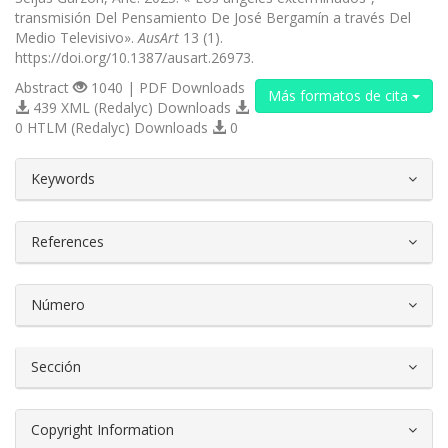
transmisión Del Pensamiento De José Bergamín a través Del
Medio Televisivo».
AusArt
13 (1).
https://doi.org/10.1387/ausart.26973.
Abstract
1040 | PDF Downloads
Más formatos de cita
439 XML (Redalyc) Downloads
0 HTLM (Redalyc) Downloads
0
##plugins.themes.bootstrap3.article.d
Keywords
References
Número
Sección
Copyright Information