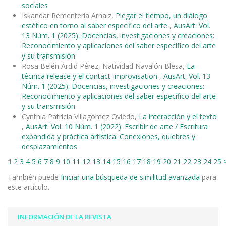
sociales
Iskandar Rementeria Arnaiz,
Plegar el tiempo, un diálogo
estético en torno al saber específico del arte
,
AusArt: Vol.
13 Núm. 1 (2025): Docencias, investigaciones y creaciones:
Reconocimiento y aplicaciones del saber específico del arte
y su transmisión
Rosa Belén Ardid Pérez, Natividad Navalón Blesa,
La
técnica release y el contact-improvisation
,
AusArt: Vol. 13
Núm. 1 (2025): Docencias, investigaciones y creaciones:
Reconocimiento y aplicaciones del saber específico del arte
y su transmisión
Cynthia Patricia Villagómez Oviedo,
La interacción y el texto
,
AusArt: Vol. 10 Núm. 1 (2022): Escribir de arte / Escritura
expandida y práctica artística: Conexiones, quiebres y
desplazamientos
1
2
3
4
5
6
7
8
9
10
11
12
13
14
15
16
17
18
19
20
21
22
23
24
25
También puede
Iniciar una búsqueda de similitud avanzada
para
este artículo.
INFORMACIÓN DE LA REVISTA