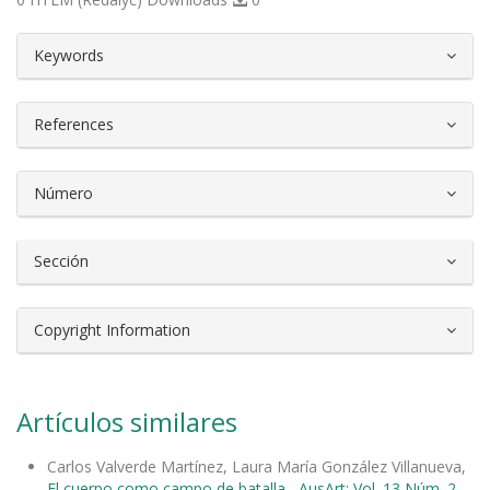
##plugins.themes.bootstrap3.article.d
Keywords
References
Número
Sección
Copyright Information
Artículos similares
Carlos Valverde Martínez, Laura María González Villanueva,
El cuerpo como campo de batalla
,
AusArt: Vol. 13 Núm. 2