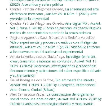
(2025): Arte crítico y esfera pública
Cynthia Patricia Villagómez Oviedo,
La enseñanza del arte
electrónico mexicano
,
AusArt: Vol. 8 Núm. 1 (2020): Arte
y/en/desde la universidad
Cynthia Patricia Villagómez Oviedo,
Arte digital MX
,
AusArt:
Vol. 6 Núm. 1 (2018): ¿Cómo se cuentan las cosas? Nuevos
modos de conocimiento a partir de la praxis artística
Regilene Aparecida Sarzi-Ribeiro, Ana Sedeño-Valdellós,
Vídeo experimental y procesos creativos con inteligencia
artificial
,
AusArt: Vol. 12 Núm. 1 (2024): Videoflux: En torno
a los nuevos retos del audiovisual experimental
Amaia Lekerikabeaskoa Gaztañaga,
Investigar (en arte),
crear, transmitir, e intentar no confundir
,
AusArt: Vol. 13
Núm. 1 (2025): Docencias, investigaciones y creaciones:
Reconocimiento y aplicaciones del saber específico del arte
y su transmisión
David Rodrigues dos Santos,
Bio art meets the streets
,
AusArt: Vol. 1 Núm. 1-2 (2013): I Congreso Internacional
Arte, Ciencia, Ciudad (Bilbao)
Alex Carrascosa Vacas,
La construcción del organismo
social como una obra de arte
,
AusArt: Vol. 4 Núm. 2 (2016):
Prácticas artísticas, tecnologías blandas y maquinarias