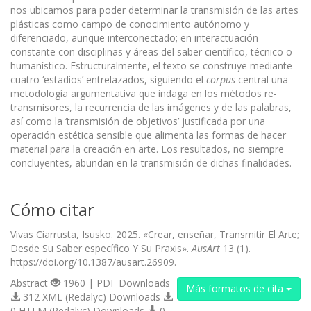
nos ubicamos para poder determinar la transmisión de las artes
plásticas como campo de conocimiento autónomo y
diferenciado, aunque interconectado; en interactuación
constante con disciplinas y áreas del saber científico, técnico o
humanístico. Estructuralmente, el texto se construye mediante
cuatro ‘estadios’ entrelazados, siguiendo el
corpus
central una
metodología argumentativa que indaga en los métodos re-
transmisores, la recurrencia de las imágenes y de las palabras,
así como la ‘transmisión de objetivos’ justificada por una
operación estética sensible que alimenta las formas de hacer
material para la creación en arte. Los resultados, no siempre
concluyentes, abundan en la transmisión de dichas finalidades.
Cómo citar
Vivas Ciarrusta, Isusko. 2025. «Crear, enseñar, Transmitir El Arte;
Desde Su Saber específico Y Su Praxis».
AusArt
13 (1).
https://doi.org/10.1387/ausart.26909.
Abstract
1960 | PDF Downloads
Más formatos de cita
312 XML (Redalyc) Downloads
0 HTLM (Redalyc) Downloads
0