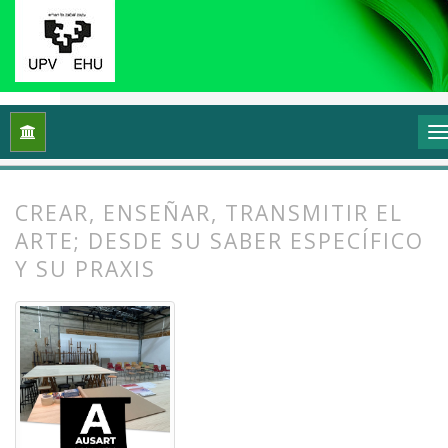
Inicio
Archivos
Vol. 13 Núm. 1 (2025): Docencias, investigac
CREAR, ENSEÑAR, TRANSMITIR EL
ARTE; DESDE SU SABER ESPECÍFICO
Y SU PRAXIS
##plugins.themes.bootstrap3.article.
##plugins.themes.bootstrap3.article.