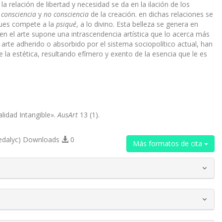
la relación de libertad y necesidad se da en la ilación de los
o
consciencia
y
no consciencia
de la creación. en dichas relaciones se
pues compete a la
psiqué
, a lo divino. Esta belleza se genera en
 en el arte supone una intrascendencia artística que lo acerca más
 arte adherido o absorbido por el sistema sociopolítico actual, han
e la estética, resultando efímero y exento de la esencia que le es
alidad Intangible».
AusArt
13 (1).
edalyc) Downloads
0
Más formatos de cita