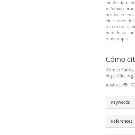
indefinidament
mitemas
como e
producen encue
elecciones de í
a lo circunstan
perdido su cará
más propia.
Cómo cit
Gómez Vaello, J
https://doi.org
Abstract
178
##plugin
Keywords
References