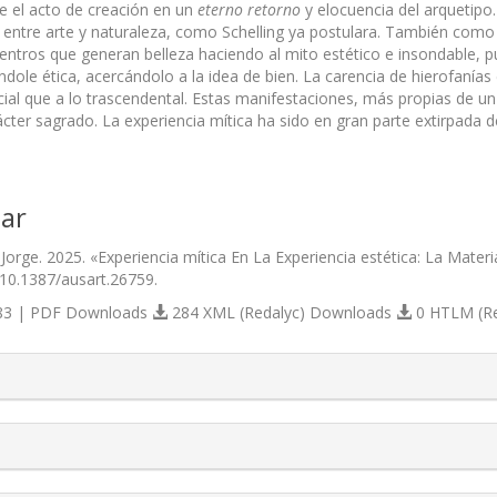
e el acto de creación en un
eterno retorno
y elocuencia del arquetipo. 
ntre arte y naturaleza, como Schelling ya postulara. También com
ntros que generan belleza haciendo al mito estético e insondable, 
ndole ética, acercándolo a la idea de bien. La carencia de hierofanías
cial que a lo trascendental. Estas manifestaciones, más propias de un
cter sagrado. La experiencia mítica ha sido en gran parte extirpada d
ar
orge. 2025. «Experiencia mítica En La Experiencia estética: La Materi
/10.1387/ausart.26759.
3 | PDF Downloads
284 XML (Redalyc) Downloads
0 HTLM (R
s.themes.bootstrap3.article.details##