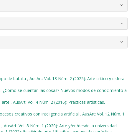
po de batalla
,
AusArt: Vol. 13 Núm. 2 (2025): Arte crítico y esfera
18): ¿Cómo se cuentan las cosas? Nuevos modos de conocimiento a
e arte
,
AusArt: Vol. 4 Núm. 2 (2016): Prácticas artísticas,
cesos creativos con inteligencia artificial
,
AusArt: Vol. 12 Núm. 1
o
,
AusArt: Vol. 8 Núm. 1 (2020): Arte y/en/desde la universidad
m. 1 (2022): Escribir de arte / Escritura expandida y práctica