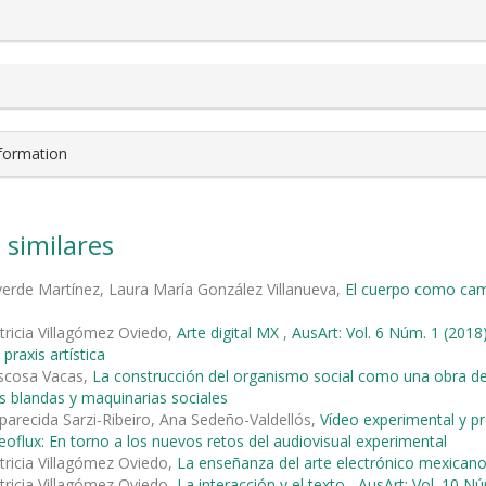
nformation
 similares
verde Martínez, Laura María González Villanueva,
El cuerpo como cam
tricia Villagómez Oviedo,
Arte digital MX
,
AusArt: Vol. 6 Núm. 1 (20
 praxis artística
ascosa Vacas,
La construcción del organismo social como una obra d
s blandas y maquinarias sociales
parecida Sarzi-Ribeiro, Ana Sedeño-Valdellós,
Vídeo experimental y pro
deoflux: En torno a los nuevos retos del audiovisual experimental
tricia Villagómez Oviedo,
La enseñanza del arte electrónico mexican
tricia Villagómez Oviedo,
La interacción y el texto
,
AusArt: Vol. 10 Nú