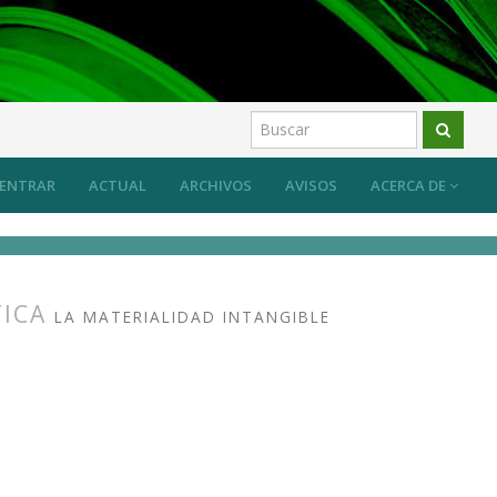
ber específico del arte y su transmisión
Artículos
ENTRAR
ACTUAL
ARCHIVOS
AVISOS
ACERCA DE
TICA
LA MATERIALIDAD INTANGIBLE