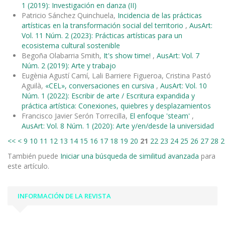
1 (2019): Investigación en danza (II)
Patricio Sánchez Quinchuela,
Incidencia de las prácticas
artísticas en la transformación social del territorio
,
AusArt:
Vol. 11 Núm. 2 (2023): Prácticas artísticas para un
ecosistema cultural sostenible
Begoña Olabarria Smith,
It's show time!
,
AusArt: Vol. 7
Núm. 2 (2019): Arte y trabajo
Eugènia Agustí Camí, Lali Barriere Figueroa, Cristina Pastó
Aguilà,
«CEL», conversaciones en cursiva
,
AusArt: Vol. 10
Núm. 1 (2022): Escribir de arte / Escritura expandida y
práctica artística: Conexiones, quiebres y desplazamientos
Francisco Javier Serón Torrecilla,
El enfoque 'steam'
,
AusArt: Vol. 8 Núm. 1 (2020): Arte y/en/desde la universidad
<<
<
9
10
11
12
13
14
15
16
17
18
19
20
21
22
23
24
25
26
27
28
2
También puede
Iniciar una búsqueda de similitud avanzada
para
este artículo.
INFORMACIÓN DE LA REVISTA