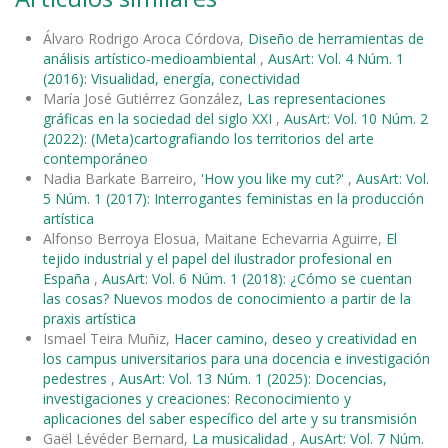
Álvaro Rodrigo Aroca Córdova,
Diseño de herramientas de
análisis artístico-medioambiental
,
AusArt: Vol. 4 Núm. 1
(2016): Visualidad, energía, conectividad
María José Gutiérrez González,
Las representaciones
gráficas en la sociedad del siglo XXI
,
AusArt: Vol. 10 Núm. 2
(2022): (Meta)cartografiando los territorios del arte
contemporáneo
Nadia Barkate Barreiro,
'How you like my cut?'
,
AusArt: Vol.
5 Núm. 1 (2017): Interrogantes feministas en la producción
artística
Alfonso Berroya Elosua, Maitane Echevarria Aguirre,
El
tejido industrial y el papel del ilustrador profesional en
España
,
AusArt: Vol. 6 Núm. 1 (2018): ¿Cómo se cuentan
las cosas? Nuevos modos de conocimiento a partir de la
praxis artística
Ismael Teira Muñiz,
Hacer camino, deseo y creatividad en
los campus universitarios para una docencia e investigación
pedestres
,
AusArt: Vol. 13 Núm. 1 (2025): Docencias,
investigaciones y creaciones: Reconocimiento y
aplicaciones del saber específico del arte y su transmisión
Gaël Lévéder Bernard,
La musicalidad
,
AusArt: Vol. 7 Núm.