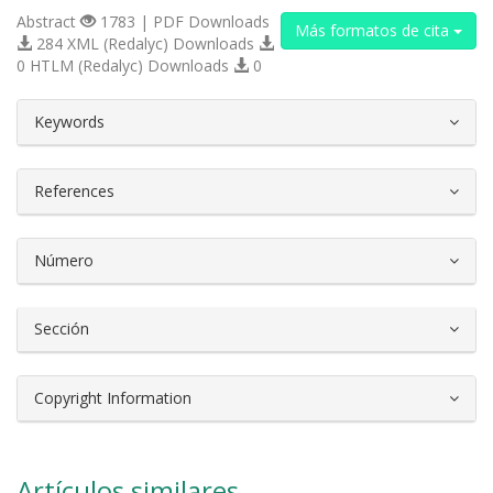
Abstract
1783 | PDF Downloads
Más formatos de cita
284 XML (Redalyc) Downloads
0 HTLM (Redalyc) Downloads
0
##plugins.themes.bootstrap3.article.d
Keywords
References
Número
Sección
Copyright Information
Artículos similares