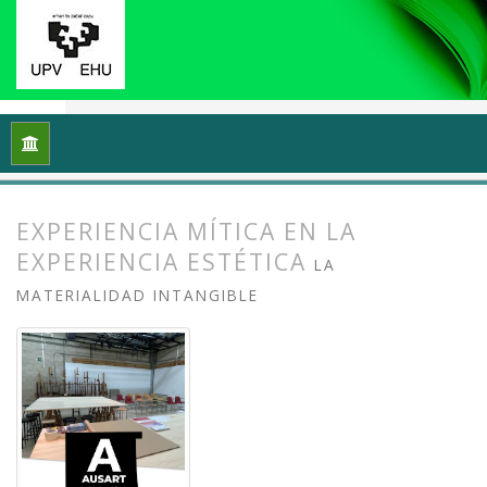
Inicio
Archivos
Vol. 13 Núm. 1 (2025): Docencias, investigac
EXPERIENCIA MÍTICA EN LA
EXPERIENCIA ESTÉTICA
LA
MATERIALIDAD INTANGIBLE
##plugins.themes.bootstrap3.article.
##plugins.themes.bootstrap3.article.