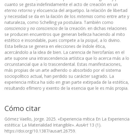
cuanto se gesta indefinidamente el acto de creación en un
eterno retorno
y elocuencia del arquetipo. la relación de libertad
y necesidad se da en la ilación de los
mitemas
como entre arte y
naturaleza, como Schelling ya postulara. También como
consciencia
y
no consciencia
de la creación. en dichas relaciones
se producen encuentros que generan belleza haciendo al mito
estético e insondable, pues compete a la
psiqué
, a lo divino.
Esta belleza se genera en elecciones de índole ética,
acercándolo a la idea de bien. La carencia de hierofanías en el
arte supone una intrascendencia artística que lo acerca más a lo
circunstancial que a lo trascendental. Estas manifestaciones,
más propias de un arte adherido o absorbido por el sistema
sociopolítico actual, han perdido su carácter sagrado. La
experiencia mítica ha sido en gran parte extirpada de la estética,
resultando efímero y exento de la esencia que le es más propia.
Cómo citar
Gómez Vaello, Jorge. 2025. «Experiencia mítica En La Experiencia
estética: La Materialidad Intangible».
AusArt
13 (1).
https://doi.org/10.1387/ausart.26759.