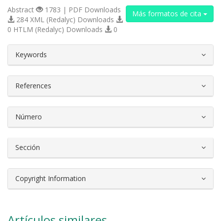
Abstract
1783 | PDF Downloads
Más formatos de cita
284 XML (Redalyc) Downloads
0 HTLM (Redalyc) Downloads
0
##plugins.themes.bootstrap3.article.d
Keywords
References
Número
Sección
Copyright Information
Artículos similares