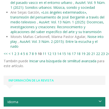
del pasado vasco en el entorno urbano
,
AusArt: Vol. 9 Núm.
1 (2021): Sonidos urbanos: Música, sonido y sociedad
Ane Seijas Garzón,
«Los ángeles exterminados»,
transmisión del pensamiento de José Bergamín a través del
medio televisivo
,
AusArt: Vol. 13 Núm. 1 (2025): Docencias,
investigaciones y creaciones: Reconocimiento y
aplicaciones del saber específico del arte y su transmisión
Moisés Mañas Carbonell, Marina Pastor Aguilar,
Noise into
play
,
AusArt: Vol. 3 Núm. 2 (2015): Entre la escucha y el
ruido
<<
<
1
2
3
4
5
6
7
8
9
10
11
12
13
14
15
16
17
18
19
20
21
22
23
2
También puede
Iniciar una búsqueda de similitud avanzada
para
este artículo.
INFORMACIÓN DE LA REVISTA
Idioma