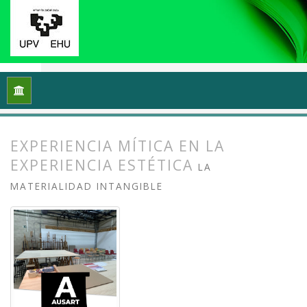
Inicio
Archivos
Vol. 13 Núm. 1 (2025): Docencias, investigac
EXPERIENCIA MÍTICA EN LA
EXPERIENCIA ESTÉTICA
LA
MATERIALIDAD INTANGIBLE
##plugins.themes.bootstrap3.article.
##plugins.themes.bootstrap3.article.