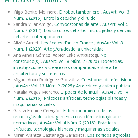
Iñigo Benito Molinero,
El robot tamborilero
,
AusArt: Vol. 3
Núm. 2 (2015): Entre la escucha y el ruido
Sandra Villar Amigo,
Convocatorias de arte
,
AusArt: Vol. 5
Núm. 2 (2017): Los circuitos del arte: Encrucijadas y derivas
del arte contemporáneo
Alizée Armet,
Les écoles d’art en France
,
AusArt: Vol. 8
Núm. 1 (2020): Arte y/en/desde la universidad
Ana Arnaiz Gómez, Xabier Laka Antxustegi,
No
construido(s)
,
AusArt: Vol. 8 Núm. 2 (2020): Docencias,
investigaciones y creaciones compartidas entre arte-
arquitectura y sus efectos
Miguel Anxo Rodríguez González,
Cuestiones de efectividad
,
AusArt: Vol. 13 Núm. 2 (2025): Arte crítico y esfera pública
Natalia Vegas Moreno,
El poder de lo inútil
,
AusArt: Vol. 4
Núm. 2 (2016): Prácticas artísticas, tecnologías blandas y
maquinarias sociales
Garazi Erdaide Cervigón,
El funcionamiento de las
tecnologías de la imagen en la creación de imaginarios
normativos
,
AusArt: Vol. 4 Núm. 2 (2016): Prácticas
artísticas, tecnologías blandas y maquinarias sociales
Miren Arantza Gaztañaga Garabieta,
Los sonidos agrícolas