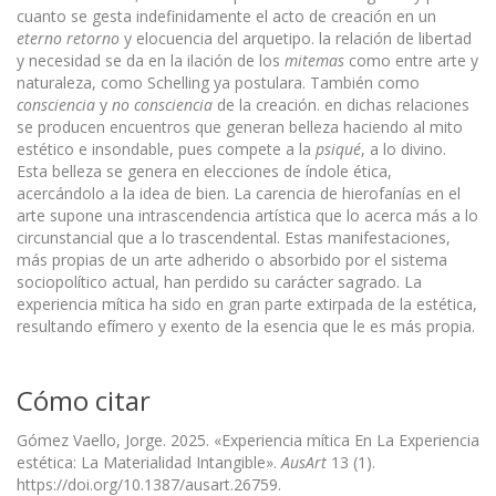
cuanto se gesta indefinidamente el acto de creación en un
eterno retorno
y elocuencia del arquetipo. la relación de libertad
y necesidad se da en la ilación de los
mitemas
como entre arte y
naturaleza, como Schelling ya postulara. También como
consciencia
y
no consciencia
de la creación. en dichas relaciones
se producen encuentros que generan belleza haciendo al mito
estético e insondable, pues compete a la
psiqué
, a lo divino.
Esta belleza se genera en elecciones de índole ética,
acercándolo a la idea de bien. La carencia de hierofanías en el
arte supone una intrascendencia artística que lo acerca más a lo
circunstancial que a lo trascendental. Estas manifestaciones,
más propias de un arte adherido o absorbido por el sistema
sociopolítico actual, han perdido su carácter sagrado. La
experiencia mítica ha sido en gran parte extirpada de la estética,
resultando efímero y exento de la esencia que le es más propia.
Cómo citar
Gómez Vaello, Jorge. 2025. «Experiencia mítica En La Experiencia
estética: La Materialidad Intangible».
AusArt
13 (1).
https://doi.org/10.1387/ausart.26759.