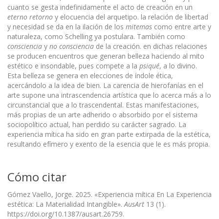
cuanto se gesta indefinidamente el acto de creación en un
eterno retorno
y elocuencia del arquetipo. la relación de libertad
y necesidad se da en la ilación de los
mitemas
como entre arte y
naturaleza, como Schelling ya postulara. También como
consciencia
y
no consciencia
de la creación. en dichas relaciones
se producen encuentros que generan belleza haciendo al mito
estético e insondable, pues compete a la
psiqué
, a lo divino.
Esta belleza se genera en elecciones de índole ética,
acercándolo a la idea de bien. La carencia de hierofanías en el
arte supone una intrascendencia artística que lo acerca más a lo
circunstancial que a lo trascendental. Estas manifestaciones,
más propias de un arte adherido o absorbido por el sistema
sociopolítico actual, han perdido su carácter sagrado. La
experiencia mítica ha sido en gran parte extirpada de la estética,
resultando efímero y exento de la esencia que le es más propia.
Cómo citar
Gómez Vaello, Jorge. 2025. «Experiencia mítica En La Experiencia
estética: La Materialidad Intangible».
AusArt
13 (1).
https://doi.org/10.1387/ausart.26759.