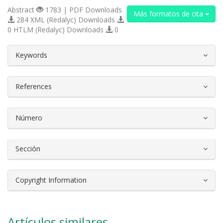
Abstract
1783 | PDF Downloads
Más formatos de cita
284 XML (Redalyc) Downloads
0 HTLM (Redalyc) Downloads
0
##plugins.themes.bootstrap3.article.d
Keywords
References
Número
Sección
Copyright Information
Artículos similares