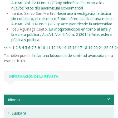
AusArt: Vol. 12 Núm. 1 (2024): Videoflux: En torno a los
nuevos retos del audiovisual experimental
Irantzu Sanzo San Martín,
Hacia una investigación artística
sin concepto, ni método o Sobre cómo acariciar una mesa
,
AusArt: Vol. 8 Núm. 1 (2020): Arte y/en/desde la universidad
Josu Aguinaga Cueto,
La (no)producción en torno al arte y
la esfera pública
,
AusArt: Vol. 2 Núm. 2 (2014): Arte, esfera
pública y política
<<
<
1
2
3
4
5
6
7
8
9
10
11
12
13
14
15
16
17
18
19
20
21
22
23
2
También puede
Iniciar una búsqueda de similitud avanzada
para
este artículo.
INFORMACIÓN DE LA REVISTA
Idioma
Euskara