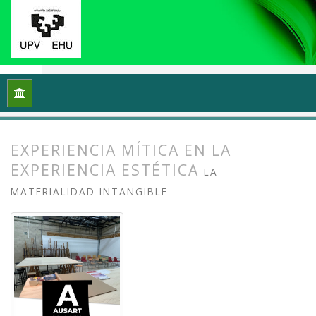
Inicio
Archivos
Vol. 13 Núm. 1 (2025): Docencias, investigac
EXPERIENCIA MÍTICA EN LA
EXPERIENCIA ESTÉTICA
LA
MATERIALIDAD INTANGIBLE
##plugins.themes.bootstrap3.article.
##plugins.themes.bootstrap3.article.