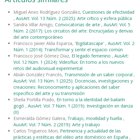
Miguel Anxo Rodríguez González,
Cuestiones de efectividad
,
AusArt: Vol. 13 Núm. 2 (2025): Arte crítico y esfera pública
Sandra Villar Amigo,
Convocatorias de arte
,
AusArt: Vol. 5
Núm. 2 (2017): Los circuitos del arte: Encrucijadas y derivas
del arte contemporáneo
Francisco Javier Alda Esparza,
'Bigdatascape'
,
AusArt: Vol. 2
Núm. 1 (2014): Transformar y sentir el espacio común
Francisco José Gómez Díaz,
El legado femenino
,
AusArt:
Vol. 12 Núm. 1 (2024): Videoflux: En torno a los nuevos
retos del audiovisual experimental
Abián González Francés,
Transmisión de un saber corporal
,
AusArt: Vol. 13 Núm. 1 (2025): Docencias, investigaciones y
creaciones: Reconocimiento y aplicaciones del saber
específico del arte y su transmisión
Sheila Portilla Prado,
En torno a la identidad del bailarín
gogó
,
AusArt: Vol. 7 Núm. 1 (2019): Investigación en danza
(II)
Esmeralda Gómez Galera,
Trabajo, movilidad y huella
,
AusArt: Vol. 7 Núm. 2 (2019): Arte y trabajo
Carlos Trigueros Mori,
Pertinencia y actualidad de las
prácticas y estéticas del vídeo arte doméstico en España
,