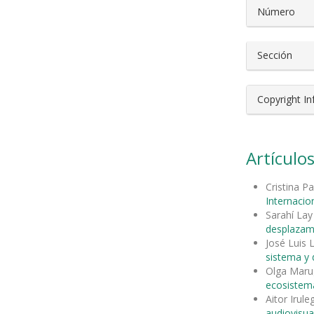
Número
Sección
Copyright I
Artículos
Cristina P
Internacion
Sarahí Lay
desplazam
José Luis
sistema y d
Olga Maru
ecosistema
Aitor Irul
audiovisua