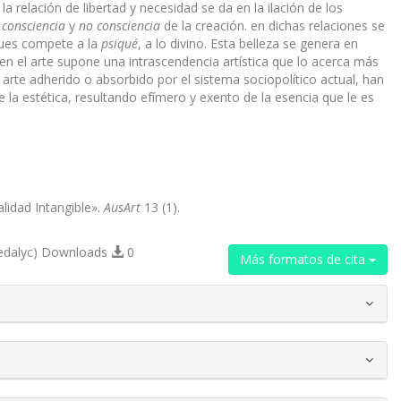
la relación de libertad y necesidad se da en la ilación de los
o
consciencia
y
no consciencia
de la creación. en dichas relaciones se
pues compete a la
psiqué
, a lo divino. Esta belleza se genera en
 en el arte supone una intrascendencia artística que lo acerca más
 arte adherido o absorbido por el sistema sociopolítico actual, han
e la estética, resultando efímero y exento de la esencia que le es
alidad Intangible».
AusArt
13 (1).
edalyc) Downloads
0
Más formatos de cita