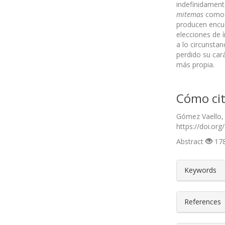
indefinidament
mitemas
como e
producen encue
elecciones de í
a lo circunstan
perdido su cará
más propia.
Cómo cit
Gómez Vaello, J
https://doi.org
Abstract
178
##plugin
Keywords
References