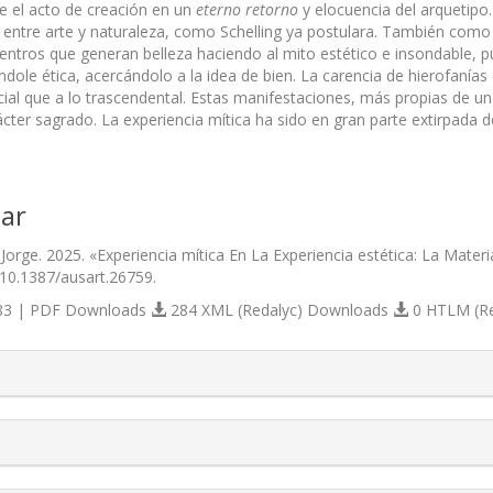
e el acto de creación en un
eterno retorno
y elocuencia del arquetipo. 
ntre arte y naturaleza, como Schelling ya postulara. También com
ntros que generan belleza haciendo al mito estético e insondable, 
ndole ética, acercándolo a la idea de bien. La carencia de hierofanías
cial que a lo trascendental. Estas manifestaciones, más propias de un
cter sagrado. La experiencia mítica ha sido en gran parte extirpada d
ar
orge. 2025. «Experiencia mítica En La Experiencia estética: La Materi
/10.1387/ausart.26759.
3 | PDF Downloads
284 XML (Redalyc) Downloads
0 HTLM (R
s.themes.bootstrap3.article.details##