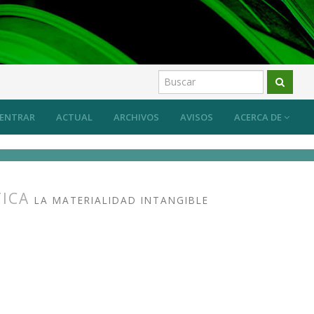
ber específico del arte y su transmisión
Artículos
ENTRAR
ACTUAL
ARCHIVOS
AVISOS
ACERCA DE
TICA
LA MATERIALIDAD INTANGIBLE