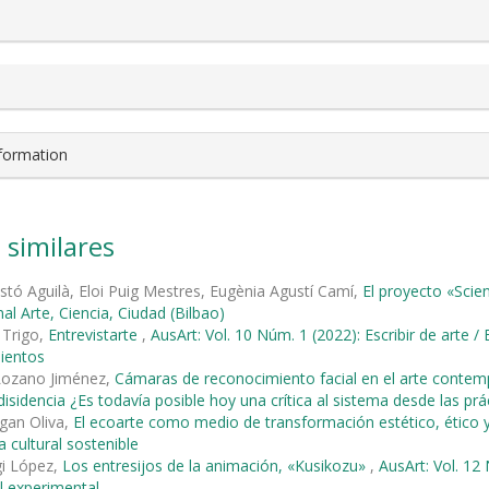
nformation
 similares
astó Aguilà, Eloi Puig Mestres, Eugènia Agustí Camí,
El proyecto «Scie
al Arte, Ciencia, Ciudad (Bilbao)
 Trigo,
Entrevistarte
,
AusArt: Vol. 10 Núm. 1 (2022): Escribir de arte /
ientos
 Lozano Jiménez,
Cámaras de reconocimiento facial en el arte cont
isidencia ¿Es todavía posible hoy una crítica al sistema desde las prác
gan Oliva,
El ecoarte como medio de transformación estético, ético 
 cultural sostenible
egi López,
Los entresijos de la animación, «Kusikozu»
,
AusArt: Vol. 12
l experimental