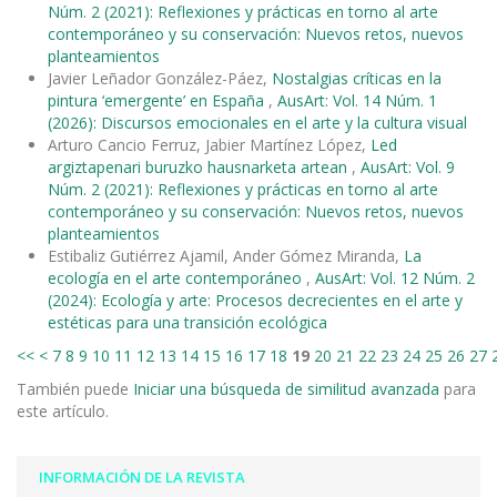
Núm. 2 (2021): Reflexiones y prácticas en torno al arte
contemporáneo y su conservación: Nuevos retos, nuevos
planteamientos
Javier Leñador González-Páez,
Nostalgias críticas en la
pintura ‘emergente’ en España
,
AusArt: Vol. 14 Núm. 1
(2026): Discursos emocionales en el arte y la cultura visual
Arturo Cancio Ferruz, Jabier Martínez López,
Led
argiztapenari buruzko hausnarketa artean
,
AusArt: Vol. 9
Núm. 2 (2021): Reflexiones y prácticas en torno al arte
contemporáneo y su conservación: Nuevos retos, nuevos
planteamientos
Estibaliz Gutiérrez Ajamil, Ander Gómez Miranda,
La
ecología en el arte contemporáneo
,
AusArt: Vol. 12 Núm. 2
(2024): Ecología y arte: Procesos decrecientes en el arte y
estéticas para una transición ecológica
<<
<
7
8
9
10
11
12
13
14
15
16
17
18
19
20
21
22
23
24
25
26
27
También puede
Iniciar una búsqueda de similitud avanzada
para
este artículo.
INFORMACIÓN DE LA REVISTA