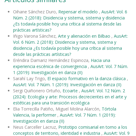
Oihane Sánchez Duro,
Repensar el modelo
,
AusArt: Vol. 6
Núm. 2 (2018): Disidencia y sistema, sistema y disidencia
¿Es todavía posible hoy una crítica al sistema desde las
prácticas artísticas?
Iñigo Varona Sánchez,
Arte y alienación en Bilbao
,
AusArt:
Vol. 6 Núm. 2 (2018): Disidencia y sistema, sistema y
disidencia ¿Es todavía posible hoy una crítica al sistema
desde las prácticas artísticas?
Eréndira Damariz Hernández Espinoza,
Hacia una
experiencia escénica de convergencia
,
AusArt: Vol. 7 Núm.
1 (2019): Investigación en danza (II)
Sarahí Lay Trigo,
El espacio formativo en la danza clásica
,
AusArt: Vol. 7 Núm. 1 (2019): Investigación en danza (II)
Sergi Quiñonero Ortuño,
Ecoarte
,
AusArt: Vol. 12 Núm. 2
(2024): Ecología y arte: Procesos decrecientes en el arte y
estéticas para una transición ecológica
Elia Torrecilla Patiño, Miguel Molina Alarcón,
Tórtola
Valencia, la performer
,
AusArt: Vol. 7 Núm. 1 (2019):
Investigación en danza (II)
Neus Carceller Lacruz,
Prototipo comisarial en torno a los
conceptos de territorio, identidad e industria
,
AusArt: Vol. 9