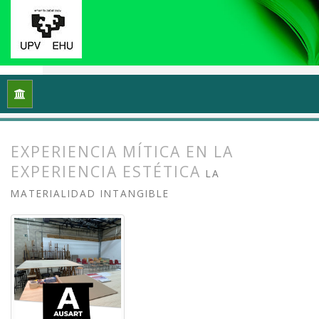
Inicio
Archivos
Vol. 13 Núm. 1 (2025): Docencias, investigac
EXPERIENCIA MÍTICA EN LA
EXPERIENCIA ESTÉTICA
LA
MATERIALIDAD INTANGIBLE
##plugins.themes.bootstrap3.article.
##plugins.themes.bootstrap3.article.