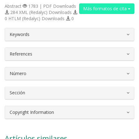
Abstract
1783 | PDF Downloads
Más formatos de cita
284 XML (Redalyc) Downloads
0 HTLM (Redalyc) Downloads
0
##plugins.themes.bootstrap3.article.d
Keywords
References
Número
Sección
Copyright Information
Artículos similares