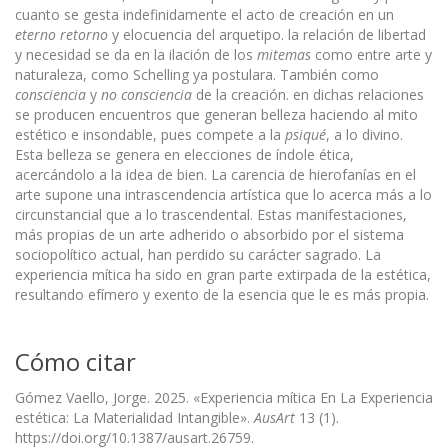
cuanto se gesta indefinidamente el acto de creación en un
eterno retorno
y elocuencia del arquetipo. la relación de libertad
y necesidad se da en la ilación de los
mitemas
como entre arte y
naturaleza, como Schelling ya postulara. También como
consciencia
y
no consciencia
de la creación. en dichas relaciones
se producen encuentros que generan belleza haciendo al mito
estético e insondable, pues compete a la
psiqué
, a lo divino.
Esta belleza se genera en elecciones de índole ética,
acercándolo a la idea de bien. La carencia de hierofanías en el
arte supone una intrascendencia artística que lo acerca más a lo
circunstancial que a lo trascendental. Estas manifestaciones,
más propias de un arte adherido o absorbido por el sistema
sociopolítico actual, han perdido su carácter sagrado. La
experiencia mítica ha sido en gran parte extirpada de la estética,
resultando efímero y exento de la esencia que le es más propia.
Cómo citar
Gómez Vaello, Jorge. 2025. «Experiencia mítica En La Experiencia
estética: La Materialidad Intangible».
AusArt
13 (1).
https://doi.org/10.1387/ausart.26759.