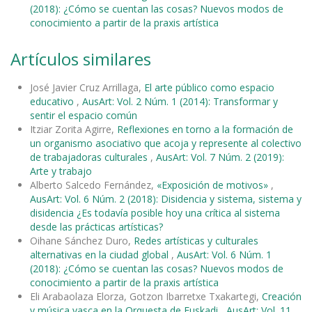
(2018): ¿Cómo se cuentan las cosas? Nuevos modos de
conocimiento a partir de la praxis artística
Artículos similares
José Javier Cruz Arrillaga,
El arte público como espacio
educativo
,
AusArt: Vol. 2 Núm. 1 (2014): Transformar y
sentir el espacio común
Itziar Zorita Agirre,
Reflexiones en torno a la formación de
un organismo asociativo que acoja y represente al colectivo
de trabajadoras culturales
,
AusArt: Vol. 7 Núm. 2 (2019):
Arte y trabajo
Alberto Salcedo Fernández,
«Exposición de motivos»
,
AusArt: Vol. 6 Núm. 2 (2018): Disidencia y sistema, sistema y
disidencia ¿Es todavía posible hoy una crítica al sistema
desde las prácticas artísticas?
Oihane Sánchez Duro,
Redes artísticas y culturales
alternativas en la ciudad global
,
AusArt: Vol. 6 Núm. 1
(2018): ¿Cómo se cuentan las cosas? Nuevos modos de
conocimiento a partir de la praxis artística
Eli Arabaolaza Elorza, Gotzon Ibarretxe Txakartegi,
Creación
y música vasca en la Orquesta de Euskadi
,
AusArt: Vol. 11