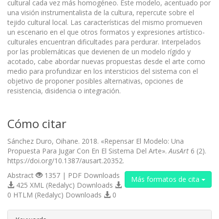
cultural cada vez más homogéneo. Este modelo, acentuado por
una visión instrumentalista de la cultura, repercute sobre el
tejido cultural local. Las características del mismo promueven
un escenario en el que otros formatos y expresiones artístico-
culturales encuentran dificultades para perdurar. Interpelados
por las problemáticas que devienen de un modelo rígido y
acotado, cabe abordar nuevas propuestas desde el arte como
medio para profundizar en los intersticios del sistema con el
objetivo de proponer posibles alternativas, opciones de
resistencia, disidencia o integración.
Cómo citar
Sánchez Duro, Oihane. 2018. «Repensar El Modelo: Una
Propuesta Para Jugar Con En El Sistema Del Arte».
AusArt
6 (2).
https://doi.org/10.1387/ausart.20352.
Abstract
1357 | PDF Downloads
Más formatos de cita
425 XML (Redalyc) Downloads
0 HTLM (Redalyc) Downloads
0
##plugins.themes.bootstrap3.article.d