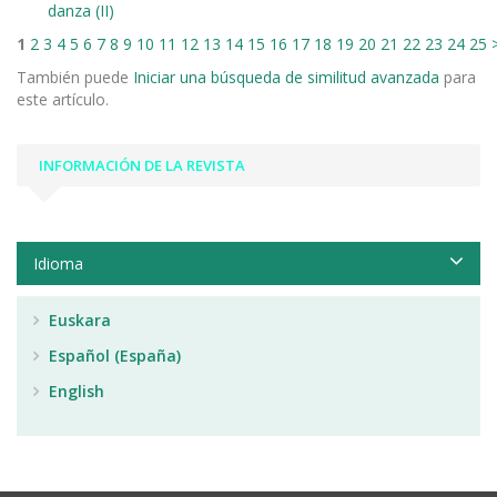
danza (II)
1
2
3
4
5
6
7
8
9
10
11
12
13
14
15
16
17
18
19
20
21
22
23
24
25
También puede
Iniciar una búsqueda de similitud avanzada
para
este artículo.
INFORMACIÓN DE LA REVISTA
Idioma
Euskara
Español (España)
English