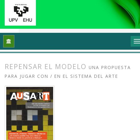
Inicio
Archivos
Vol. 6 Núm. 2 (2018): Disidencia y sistema, si
REPENSAR EL MODELO
UNA PROPUESTA
PARA JUGAR CON / EN EL SISTEMA DEL ARTE
##plugins.themes.bootstrap3.article.
##plugins.themes.bootstrap3.article.