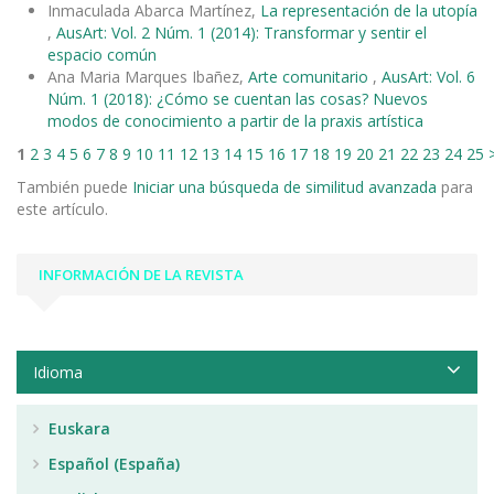
Inmaculada Abarca Martínez,
La representación de la utopía
,
AusArt: Vol. 2 Núm. 1 (2014): Transformar y sentir el
espacio común
Ana Maria Marques Ibañez,
Arte comunitario
,
AusArt: Vol. 6
Núm. 1 (2018): ¿Cómo se cuentan las cosas? Nuevos
modos de conocimiento a partir de la praxis artística
1
2
3
4
5
6
7
8
9
10
11
12
13
14
15
16
17
18
19
20
21
22
23
24
25
También puede
Iniciar una búsqueda de similitud avanzada
para
este artículo.
INFORMACIÓN DE LA REVISTA
Idioma
Euskara
Español (España)