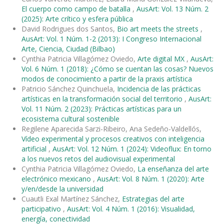
El cuerpo como campo de batalla
,
AusArt: Vol. 13 Núm. 2
(2025): Arte crítico y esfera pública
David Rodrigues dos Santos,
Bio art meets the streets
,
AusArt: Vol. 1 Núm. 1-2 (2013): I Congreso Internacional
Arte, Ciencia, Ciudad (Bilbao)
Cynthia Patricia Villagómez Oviedo,
Arte digital MX
,
AusArt:
Vol. 6 Núm. 1 (2018): ¿Cómo se cuentan las cosas? Nuevos
modos de conocimiento a partir de la praxis artística
Patricio Sánchez Quinchuela,
Incidencia de las prácticas
artísticas en la transformación social del territorio
,
AusArt:
Vol. 11 Núm. 2 (2023): Prácticas artísticas para un
ecosistema cultural sostenible
Regilene Aparecida Sarzi-Ribeiro, Ana Sedeño-Valdellós,
Vídeo experimental y procesos creativos con inteligencia
artificial
,
AusArt: Vol. 12 Núm. 1 (2024): Videoflux: En torno
a los nuevos retos del audiovisual experimental
Cynthia Patricia Villagómez Oviedo,
La enseñanza del arte
electrónico mexicano
,
AusArt: Vol. 8 Núm. 1 (2020): Arte
y/en/desde la universidad
Cuautli Exal Martínez Sánchez,
Estrategias del arte
participativo
,
AusArt: Vol. 4 Núm. 1 (2016): Visualidad,
energía, conectividad