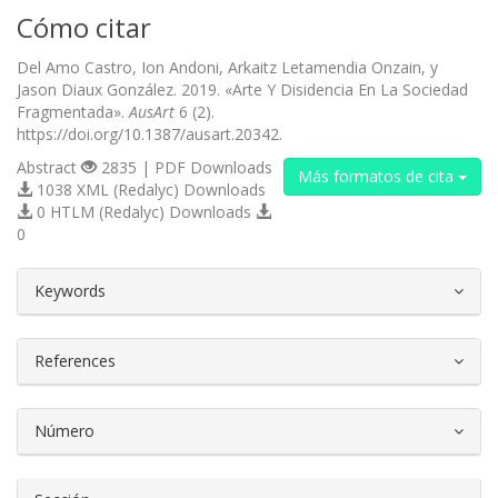
Cómo citar
Del Amo Castro, Ion Andoni, Arkaitz Letamendia Onzain, y
Jason Diaux González. 2019. «Arte Y Disidencia En La Sociedad
Fragmentada».
AusArt
6 (2).
https://doi.org/10.1387/ausart.20342.
Abstract
2835 | PDF Downloads
Más formatos de cita
1038 XML (Redalyc) Downloads
0 HTLM (Redalyc) Downloads
0
##plugins.themes.bootstrap3.article.d
Keywords
References
Número