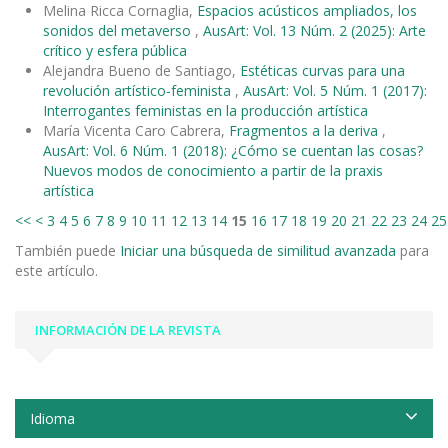
Melina Ricca Cornaglia,
Espacios acústicos ampliados, los
sonidos del metaverso
,
AusArt: Vol. 13 Núm. 2 (2025): Arte
crítico y esfera pública
Alejandra Bueno de Santiago,
Estéticas curvas para una
revolución artístico-feminista
,
AusArt: Vol. 5 Núm. 1 (2017):
Interrogantes feministas en la producción artística
María Vicenta Caro Cabrera,
Fragmentos a la deriva
,
AusArt: Vol. 6 Núm. 1 (2018): ¿Cómo se cuentan las cosas?
Nuevos modos de conocimiento a partir de la praxis
artística
<<
<
3
4
5
6
7
8
9
10
11
12
13
14
15
16
17
18
19
20
21
22
23
24
25
También puede
Iniciar una búsqueda de similitud avanzada
para
este artículo.
INFORMACIÓN DE LA REVISTA
Idioma