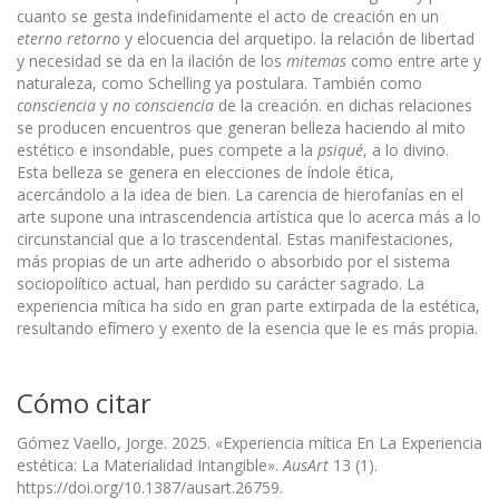
cuanto se gesta indefinidamente el acto de creación en un
eterno retorno
y elocuencia del arquetipo. la relación de libertad
y necesidad se da en la ilación de los
mitemas
como entre arte y
naturaleza, como Schelling ya postulara. También como
consciencia
y
no consciencia
de la creación. en dichas relaciones
se producen encuentros que generan belleza haciendo al mito
estético e insondable, pues compete a la
psiqué
, a lo divino.
Esta belleza se genera en elecciones de índole ética,
acercándolo a la idea de bien. La carencia de hierofanías en el
arte supone una intrascendencia artística que lo acerca más a lo
circunstancial que a lo trascendental. Estas manifestaciones,
más propias de un arte adherido o absorbido por el sistema
sociopolítico actual, han perdido su carácter sagrado. La
experiencia mítica ha sido en gran parte extirpada de la estética,
resultando efímero y exento de la esencia que le es más propia.
Cómo citar
Gómez Vaello, Jorge. 2025. «Experiencia mítica En La Experiencia
estética: La Materialidad Intangible».
AusArt
13 (1).
https://doi.org/10.1387/ausart.26759.