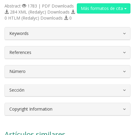
Abstract
1783 | PDF Downloads
Más formatos de cita
284 XML (Redalyc) Downloads
0 HTLM (Redalyc) Downloads
0
##plugins.themes.bootstrap3.article.d
Keywords
References
Número
Sección
Copyright Information
Artículos similares