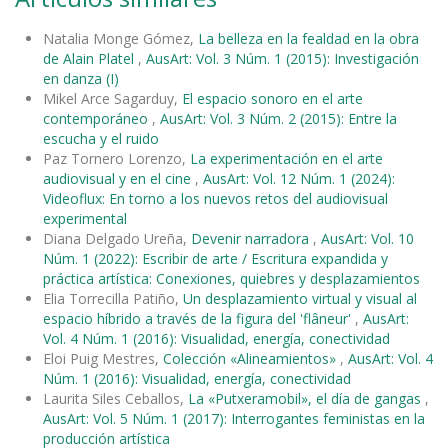
Natalia Monge Gómez,
La belleza en la fealdad en la obra
de Alain Platel
,
AusArt: Vol. 3 Núm. 1 (2015): Investigación
en danza (I)
Mikel Arce Sagarduy,
El espacio sonoro en el arte
contemporáneo
,
AusArt: Vol. 3 Núm. 2 (2015): Entre la
escucha y el ruido
Paz Tornero Lorenzo,
La experimentación en el arte
audiovisual y en el cine
,
AusArt: Vol. 12 Núm. 1 (2024):
Videoflux: En torno a los nuevos retos del audiovisual
experimental
Diana Delgado Ureña,
Devenir narradora
,
AusArt: Vol. 10
Núm. 1 (2022): Escribir de arte / Escritura expandida y
práctica artística: Conexiones, quiebres y desplazamientos
Elia Torrecilla Patiño,
Un desplazamiento virtual y visual al
espacio híbrido a través de la figura del 'flâneur'
,
AusArt:
Vol. 4 Núm. 1 (2016): Visualidad, energía, conectividad
Eloi Puig Mestres,
Colección «Alineamientos»
,
AusArt: Vol. 4
Núm. 1 (2016): Visualidad, energía, conectividad
Laurita Siles Ceballos,
La «Putxeramobil», el día de gangas
,
AusArt: Vol. 5 Núm. 1 (2017): Interrogantes feministas en la
producción artística