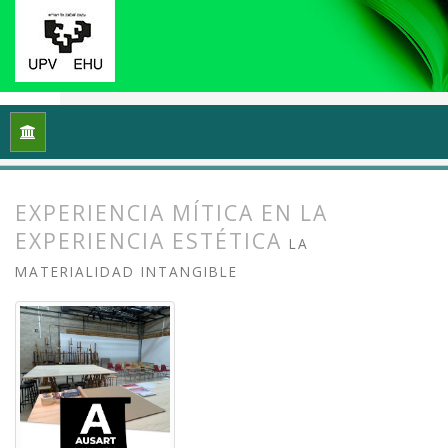
Inicio
Archivos
Vol. 13 Núm. 1 (2025): Docencias, investigac
EXPERIENCIA MÍTICA EN LA
EXPERIENCIA ESTÉTICA
LA
MATERIALIDAD INTANGIBLE
##plugins.themes.bootstrap3.article.
##plugins.themes.bootstrap3.article.