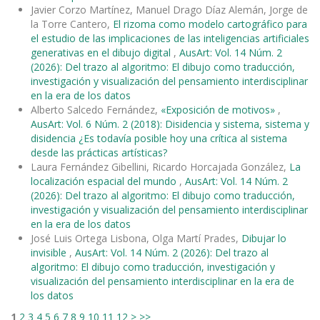
Javier Corzo Martínez, Manuel Drago Díaz Alemán, Jorge de
la Torre Cantero,
El rizoma como modelo cartográfico para
el estudio de las implicaciones de las inteligencias artificiales
generativas en el dibujo digital
,
AusArt: Vol. 14 Núm. 2
(2026): Del trazo al algoritmo: El dibujo como traducción,
investigación y visualización del pensamiento interdisciplinar
en la era de los datos
Alberto Salcedo Fernández,
«Exposición de motivos»
,
AusArt: Vol. 6 Núm. 2 (2018): Disidencia y sistema, sistema y
disidencia ¿Es todavía posible hoy una crítica al sistema
desde las prácticas artísticas?
Laura Fernández Gibellini, Ricardo Horcajada González,
La
localización espacial del mundo
,
AusArt: Vol. 14 Núm. 2
(2026): Del trazo al algoritmo: El dibujo como traducción,
investigación y visualización del pensamiento interdisciplinar
en la era de los datos
José Luis Ortega Lisbona, Olga Martí Prades,
Dibujar lo
invisible
,
AusArt: Vol. 14 Núm. 2 (2026): Del trazo al
algoritmo: El dibujo como traducción, investigación y
visualización del pensamiento interdisciplinar en la era de
los datos
1
2
3
4
5
6
7
8
9
10
11
12
>
>>