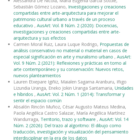
Alessandra De Nicola, Maria Eugenia Garcia Sottile,
Sebastián Gómez Lozano,
Investigaciones y creaciones
compartidas entre arte-arquitectura para mejorar el
patrimonio cultural urbano a través de un proceso
educativo
,
AusArt: Vol. 8 Núm. 2 (2020): Docencias,
investigaciones y creaciones compartidas entre arte-
arquitectura y sus efectos
Carmen Moral Ruiz, Laura Luque Rodrigo,
Propuestas de
análisis conservativo no material o material en casos de
especial significación en arte y muralismo urbano
,
AusArt:
Vol. 9 Núm. 2 (2021): Reflexiones y prácticas en torno al
arte contemporáneo y su conservación: Nuevos retos,
nuevos planteamientos
Lauren Etxepare Igiñiz, Maialen Sagarna Aranburu, Iñigo
Lizundia Uranga, Eneko Jokin Uranga Santamaria,
Unidades
e híbridos
,
AusArt: Vol. 2 Núm. 1 (2014): Transformar y
sentir el espacio común
Absalón Rincón Muñoz, César Augusto Mateus Medina,
Paola Angélica Castro Salazar, María Angélica Martínez
Wandurraga,
Territorio, trazo y software
,
AusArt: Vol. 14
Núm. 2 (2026): Del trazo al algoritmo: El dibujo como
traducción, investigación y visualización del pensamiento
interdisciplinar en la era de los datos