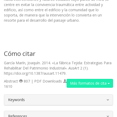
centre en evitar la convivencia traumática entre actividad y
edificio, así como entre el edificio y la comunidad que lo
soporta, de manera que la intervención lo convierta en un
resorte para el desarrollo del paisaje urbano.
Cómo citar
García Marín, Joaquín. 2014. «La fábrica Tejida: Estrategias Para
Rehabilitar Del Patrimonio Industrial».
AusArt
2 (1).
https://doi.org/10.1387/ausart.11479.
Abstract
807 | PDF Downloads
Más formatos de cita
1610
##plugins.themes.bootstrap3.article.d
Keywords
References