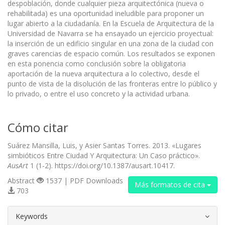
despoblación, donde cualquier pieza arquitectónica (nueva o
rehabilitada) es una oportunidad ineludible para proponer un
lugar abierto a la ciudadanía. En la Escuela de Arquitectura de la
Universidad de Navarra se ha ensayado un ejercicio proyectual:
la inserción de un edificio singular en una zona de la ciudad con
graves carencias de espacio común. Los resultados se exponen
en esta ponencia como conclusión sobre la obligatoria
aportación de la nueva arquitectura a lo colectivo, desde el
punto de vista de la disolución de las fronteras entre lo público y
lo privado, o entre el uso concreto y la actividad urbana.
Cómo citar
Suárez Mansilla, Luis, y Asier Santas Torres. 2013. «Lugares
simbióticos Entre Ciudad Y Arquitectura: Un Caso práctico».
AusArt
1 (1-2). https://doi.org/10.1387/ausart.10417.
Abstract
1537 | PDF Downloads
Más formatos de cita
703
##plugins.themes.bootstrap3.article.d
Keywords