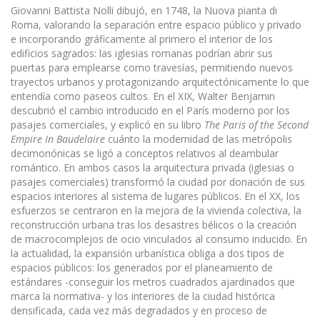
Giovanni Battista Nolli dibujó, en 1748, la Nuova pianta di
Roma, valorando la separación entre espacio público y privado
e incorporando gráficamente al primero el interior de los
edificios sagrados: las iglesias romanas podrían abrir sus
puertas para emplearse como travesías, permitiendo nuevos
trayectos urbanos y protagonizando arquitectónicamente lo que
entendía como paseos cultos. En el XIX, Walter Benjamin
descubrió el cambio introducido en el París moderno por los
pasajes comerciales, y explicó en su libro
The Paris of the Second
Empire In Baudelaire
cuánto la modernidad de las metrópolis
decimonónicas se ligó a conceptos relativos al deambular
romántico. En ambos casos la arquitectura privada (iglesias o
pasajes comerciales) transformó la ciudad por donación de sus
espacios interiores al sistema de lugares públicos. En el XX, los
esfuerzos se centraron en la mejora de la vivienda colectiva, la
reconstrucción urbana tras los desastres bélicos o la creación
de macrocomplejos de ocio vinculados al consumo inducido. En
la actualidad, la expansión urbanística obliga a dos tipos de
espacios públicos: los generados por el planeamiento de
estándares -conseguir los metros cuadrados ajardinados que
marca la normativa- y los interiores de la ciudad histórica
densificada, cada vez más degradados y en proceso de