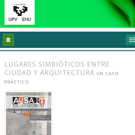
Inicio
Archivos
Vol. 1 Núm. 1-2 (2013): I Congreso Internacio
LUGARES SIMBIÓTICOS ENTRE
CIUDAD Y ARQUITECTURA
UN CASO
PRÁCTICO
##plugins.themes.bootstrap3.article.
##plugins.themes.bootstrap3.article.