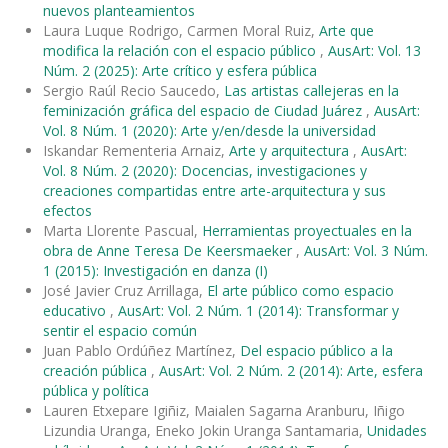
nuevos planteamientos
Laura Luque Rodrigo, Carmen Moral Ruiz,
Arte que
modifica la relación con el espacio público
,
AusArt: Vol. 13
Núm. 2 (2025): Arte crítico y esfera pública
Sergio Raúl Recio Saucedo,
Las artistas callejeras en la
feminización gráfica del espacio de Ciudad Juárez
,
AusArt:
Vol. 8 Núm. 1 (2020): Arte y/en/desde la universidad
Iskandar Rementeria Arnaiz,
Arte y arquitectura
,
AusArt:
Vol. 8 Núm. 2 (2020): Docencias, investigaciones y
creaciones compartidas entre arte-arquitectura y sus
efectos
Marta Llorente Pascual,
Herramientas proyectuales en la
obra de Anne Teresa De Keersmaeker
,
AusArt: Vol. 3 Núm.
1 (2015): Investigación en danza (I)
José Javier Cruz Arrillaga,
El arte público como espacio
educativo
,
AusArt: Vol. 2 Núm. 1 (2014): Transformar y
sentir el espacio común
Juan Pablo Ordúñez Martínez,
Del espacio público a la
creación pública
,
AusArt: Vol. 2 Núm. 2 (2014): Arte, esfera
pública y política
Lauren Etxepare Igiñiz, Maialen Sagarna Aranburu, Iñigo
Lizundia Uranga, Eneko Jokin Uranga Santamaria,
Unidades