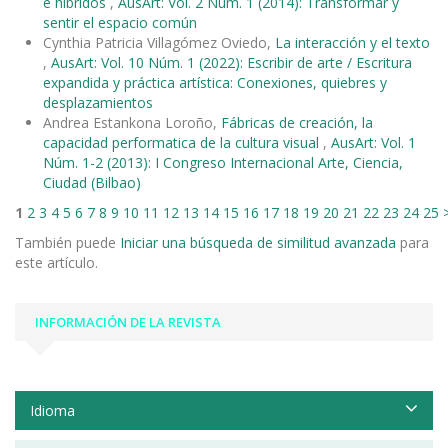
e híbridos
,
AusArt: Vol. 2 Núm. 1 (2014): Transformar y
sentir el espacio común
Cynthia Patricia Villagómez Oviedo,
La interacción y el texto
,
AusArt: Vol. 10 Núm. 1 (2022): Escribir de arte / Escritura
expandida y práctica artística: Conexiones, quiebres y
desplazamientos
Andrea Estankona Loroño,
Fábricas de creación, la
capacidad performatica de la cultura visual
,
AusArt: Vol. 1
Núm. 1-2 (2013): I Congreso Internacional Arte, Ciencia,
Ciudad (Bilbao)
1
2
3
4
5
6
7
8
9
10
11
12
13
14
15
16
17
18
19
20
21
22
23
24
25
También puede
Iniciar una búsqueda de similitud avanzada
para
este artículo.
INFORMACIÓN DE LA REVISTA
Idioma