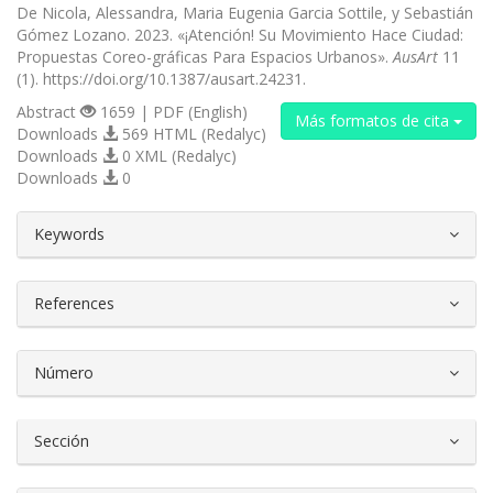
De Nicola, Alessandra, Maria Eugenia Garcia Sottile, y Sebastián
Gómez Lozano. 2023. «¡Atención! Su Movimiento Hace Ciudad:
Propuestas Coreo-gráficas Para Espacios Urbanos».
AusArt
11
(1). https://doi.org/10.1387/ausart.24231.
Abstract
1659 | PDF (English)
Más formatos de cita
Downloads
569 HTML (Redalyc)
Downloads
0 XML (Redalyc)
Downloads
0
##plugins.themes.bootstrap3.article.d
Keywords
References
Número
Sección