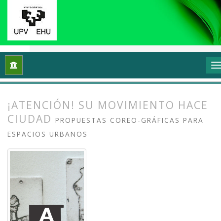
Inicio
Archivos
Vol. 11 Núm. 1 (2023): Grafika: Prácticas y di
¡ATENCIÓN! SU MOVIMIENTO HACE
CIUDAD
PROPUESTAS COREO-GRÁFICAS PARA
ESPACIOS URBANOS
##plugins.themes.bootstrap3.article.
##plugins.themes.bootstrap3.article.