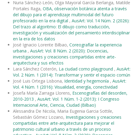
Nuria Sánchez-León, Olga Mayoral García Berlanga, Matilde
Portales Raga,
OBA, observación botánica atenta a través
del dibujo para el aprendizaje multimodal del futuro
profesorado en la era digital
,
AusArt: Vol. 14 Núm. 2 (2026):
Del trazo al algoritmo: El dibujo como traducción,
investigación y visualización del pensamiento interdisciplinar
en la era de los datos
José Ignacio Lorente Bilbao,
Coreografíar la experiencia
urbana
,
AusArt: Vol. 8 Núm. 2 (2020): Docencias,
investigaciones y creaciones compartidas entre arte-
arquitectura y sus efectos
Lara Sánchez Coterón,
La ciudad como playground
,
AusArt:
Vol. 2 Núm. 1 (2014): Transformar y sentir el espacio común
José Luis Ortega Lisbona,
Identidad y hegemonía
,
AusArt:
Vol. 4 Núm. 1 (2016): Visualidad, energía, conectividad
Josefa María Zarraga Llorens,
Escenografías del desorden,
2010-2013
,
AusArt: Vol. 1 Núm. 1-2 (2013): I Congreso
Internacional Arte, Ciencia, Ciudad (Bilbao)
Alessandra De Nicola, Maria Eugenia Garcia Sottile,
Sebastián Gómez Lozano,
Investigaciones y creaciones
compartidas entre arte-arquitectura para mejorar el
patrimonio cultural urbano a través de un proceso