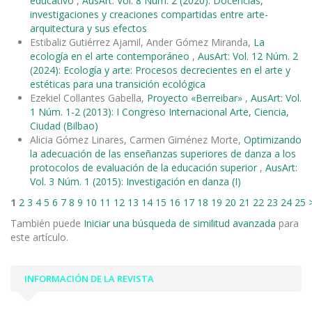
educativo
,
AusArt: Vol. 8 Núm. 2 (2020): Docencias,
investigaciones y creaciones compartidas entre arte-
arquitectura y sus efectos
Estibaliz Gutiérrez Ajamil, Ander Gómez Miranda,
La
ecología en el arte contemporáneo
,
AusArt: Vol. 12 Núm. 2
(2024): Ecología y arte: Procesos decrecientes en el arte y
estéticas para una transición ecológica
Ezekiel Collantes Gabella,
Proyecto «Berreibar»
,
AusArt: Vol.
1 Núm. 1-2 (2013): I Congreso Internacional Arte, Ciencia,
Ciudad (Bilbao)
Alicia Gómez Linares, Carmen Giménez Morte,
Optimizando
la adecuación de las enseñanzas superiores de danza a los
protocolos de evaluación de la educación superior
,
AusArt:
Vol. 3 Núm. 1 (2015): Investigación en danza (I)
1
2
3
4
5
6
7
8
9
10
11
12
13
14
15
16
17
18
19
20
21
22
23
24
25
También puede
Iniciar una búsqueda de similitud avanzada
para
este artículo.
INFORMACIÓN DE LA REVISTA