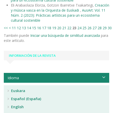
para un ecosistema cultural sostenible
Eli Arabaolaza Elorza, Gotzon Ibarretxe Txakartegi,
Creación
y música vasca en la Orquesta de Euskadi
,
AusArt: Vol. 11
Núm. 2 (2023): Prácticas artísticas para un ecosistema
cultural sostenible
<<
<
11
12
13
14
15
16
17
18
19
20
21
22
23
24
25
26
27
28
29
30
También puede
Iniciar una búsqueda de similitud avanzada
para
este artículo.
INFORMACIÓN DE LA REVISTA
Idioma
Euskara
Español (España)
English