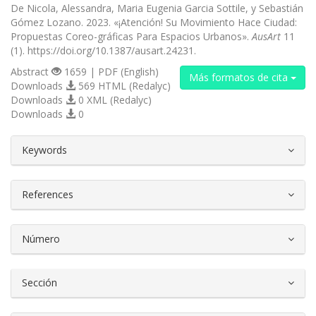
De Nicola, Alessandra, Maria Eugenia Garcia Sottile, y Sebastián
Gómez Lozano. 2023. «¡Atención! Su Movimiento Hace Ciudad:
Propuestas Coreo-gráficas Para Espacios Urbanos».
AusArt
11
(1). https://doi.org/10.1387/ausart.24231.
Abstract
1659 | PDF (English)
Más formatos de cita
Downloads
569 HTML (Redalyc)
Downloads
0 XML (Redalyc)
Downloads
0
##plugins.themes.bootstrap3.article.d
Keywords
References
Número
Sección