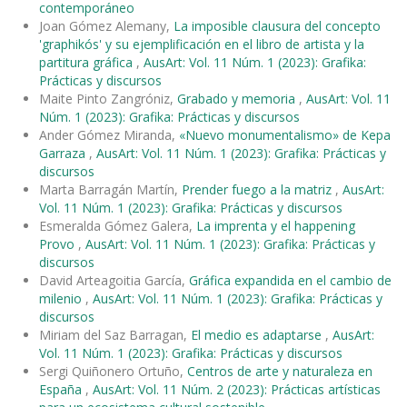
contemporáneo
Joan Gómez Alemany,
La imposible clausura del concepto
'graphikós' y su ejemplificación en el libro de artista y la
partitura gráfica
,
AusArt: Vol. 11 Núm. 1 (2023): Grafika:
Prácticas y discursos
Maite Pinto Zangróniz,
Grabado y memoria
,
AusArt: Vol. 11
Núm. 1 (2023): Grafika: Prácticas y discursos
Ander Gómez Miranda,
«Nuevo monumentalismo» de Kepa
Garraza
,
AusArt: Vol. 11 Núm. 1 (2023): Grafika: Prácticas y
discursos
Marta Barragán Martín,
Prender fuego a la matriz
,
AusArt:
Vol. 11 Núm. 1 (2023): Grafika: Prácticas y discursos
Esmeralda Gómez Galera,
La imprenta y el happening
Provo
,
AusArt: Vol. 11 Núm. 1 (2023): Grafika: Prácticas y
discursos
David Arteagoitia García,
Gráfica expandida en el cambio de
milenio
,
AusArt: Vol. 11 Núm. 1 (2023): Grafika: Prácticas y
discursos
Miriam del Saz Barragan,
El medio es adaptarse
,
AusArt:
Vol. 11 Núm. 1 (2023): Grafika: Prácticas y discursos
Sergi Quiñonero Ortuño,
Centros de arte y naturaleza en
España
,
AusArt: Vol. 11 Núm. 2 (2023): Prácticas artísticas