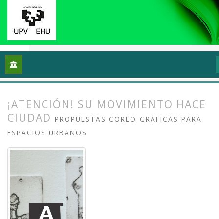
Inicio
Archivos
Vol. 11 Núm. 1 (2023): Grafika: Prácticas y di
¡ATENCIÓN! SU MOVIMIENTO HACE
CIUDAD
PROPUESTAS COREO-GRÁFICAS PARA
ESPACIOS URBANOS
##plugins.themes.bootstrap3.article.
##plugins.themes.bootstrap3.article.