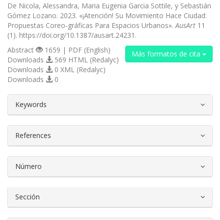
De Nicola, Alessandra, Maria Eugenia Garcia Sottile, y Sebastián
Gómez Lozano. 2023. «¡Atención! Su Movimiento Hace Ciudad:
Propuestas Coreo-gráficas Para Espacios Urbanos».
AusArt
11
(1). https://doi.org/10.1387/ausart.24231.
Abstract
1659 | PDF (English)
Más formatos de cita
Downloads
569 HTML (Redalyc)
Downloads
0 XML (Redalyc)
Downloads
0
##plugins.themes.bootstrap3.article.d
Keywords
References
Número
Sección