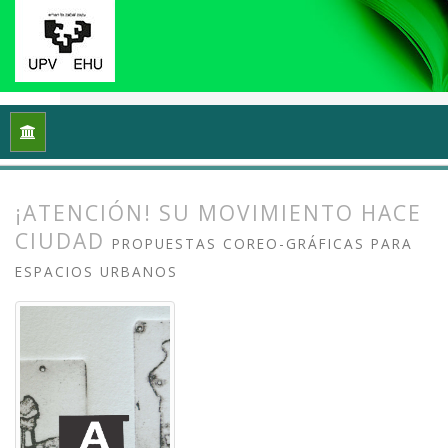
Inicio
Archivos
Vol. 11 Núm. 1 (2023): Grafika: Prácticas y di
¡ATENCIÓN! SU MOVIMIENTO HACE
CIUDAD
PROPUESTAS COREO-GRÁFICAS PARA
ESPACIOS URBANOS
##plugins.themes.bootstrap3.article.
##plugins.themes.bootstrap3.article.