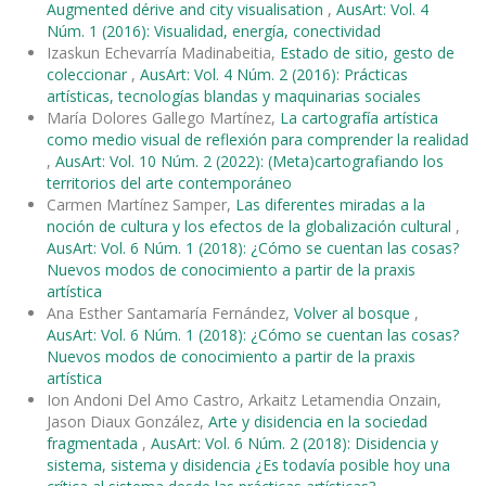
Augmented dérive and city visualisation
,
AusArt: Vol. 4
Núm. 1 (2016): Visualidad, energía, conectividad
Izaskun Echevarría Madinabeitia,
Estado de sitio, gesto de
coleccionar
,
AusArt: Vol. 4 Núm. 2 (2016): Prácticas
artísticas, tecnologías blandas y maquinarias sociales
María Dolores Gallego Martínez,
La cartografía artística
como medio visual de reflexión para comprender la realidad
,
AusArt: Vol. 10 Núm. 2 (2022): (Meta)cartografiando los
territorios del arte contemporáneo
Carmen Martínez Samper,
Las diferentes miradas a la
noción de cultura y los efectos de la globalización cultural
,
AusArt: Vol. 6 Núm. 1 (2018): ¿Cómo se cuentan las cosas?
Nuevos modos de conocimiento a partir de la praxis
artística
Ana Esther Santamaría Fernández,
Volver al bosque
,
AusArt: Vol. 6 Núm. 1 (2018): ¿Cómo se cuentan las cosas?
Nuevos modos de conocimiento a partir de la praxis
artística
Ion Andoni Del Amo Castro, Arkaitz Letamendia Onzain,
Jason Diaux González,
Arte y disidencia en la sociedad
fragmentada
,
AusArt: Vol. 6 Núm. 2 (2018): Disidencia y
sistema, sistema y disidencia ¿Es todavía posible hoy una