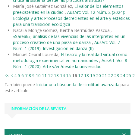
crítica al sistema desde las prácticas artísticas?
María José Gutiérrez González,
El valor de los elementos
preexistentes en la ciudad
,
AusArt: Vol. 12 Núm. 2 (2024):
Ecología y arte: Procesos decrecientes en el arte y estéticas
para una transición ecológica
Natalia Monge Gómez, Bertha Bermúdez Pascual,
«Sareak», análisis de las vivencias de las intérpretes en un
proceso creativo de una pieza de danza
,
AusArt: Vol. 7
Núm. 1 (2019): Investigación en danza (II)
Manuel Cebral Loureda,
El teatro y la realidad virtual como
metodología experimental en humanidades
,
AusArt: Vol. 8
Núm. 1 (2020): Arte y/en/desde la universidad
<<
<
4
5
6
7
8
9
10
11
12
13
14
15
16
17
18
19
20
21
22
23
24
25
2
También puede
Iniciar una búsqueda de similitud avanzada
para
este artículo.
INFORMACIÓN DE LA REVISTA