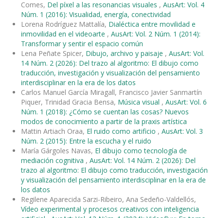
Comes,
Del píxel a las resonancias visuales
,
AusArt: Vol. 4
Núm. 1 (2016): Visualidad, energía, conectividad
Lorena Rodríguez Mattalía,
Dialéctica entre movilidad e
inmovilidad en el videoarte
,
AusArt: Vol. 2 Núm. 1 (2014):
Transformar y sentir el espacio común
Lena Peñate Spicer,
Dibujo, archivo y paisaje
,
AusArt: Vol.
14 Núm. 2 (2026): Del trazo al algoritmo: El dibujo como
traducción, investigación y visualización del pensamiento
interdisciplinar en la era de los datos
Carlos Manuel García Miragall, Francisco Javier Sanmartín
Piquer, Trinidad Gracia Bensa,
Música visual
,
AusArt: Vol. 6
Núm. 1 (2018): ¿Cómo se cuentan las cosas? Nuevos
modos de conocimiento a partir de la praxis artística
Mattin Artiach Oraa,
El ruido como artificio
,
AusArt: Vol. 3
Núm. 2 (2015): Entre la escucha y el ruido
María Gárgoles Navas,
El dibujo como tecnología de
mediación cognitiva
,
AusArt: Vol. 14 Núm. 2 (2026): Del
trazo al algoritmo: El dibujo como traducción, investigación
y visualización del pensamiento interdisciplinar en la era de
los datos
Regilene Aparecida Sarzi-Ribeiro, Ana Sedeño-Valdellós,
Vídeo experimental y procesos creativos con inteligencia