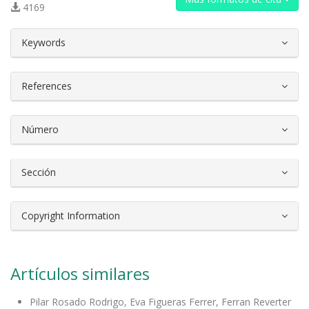
4169
##plugins.themes.bootstrap3.article.d
Keywords
References
Número
Sección
Copyright Information
Artículos similares
Pilar Rosado Rodrigo, Eva Figueras Ferrer, Ferran Reverter