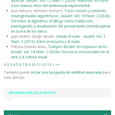
artificial
,
AusArt: Vol. 12 Núm. 1 (2024): Videoflux: En torno
a los nuevos retos del audiovisual experimental
Jose Antonio Vertedor Romero,
Trazo sonoro y sistemas
neurogestuales algorítmicos
,
AusArt: Vol. 14 Núm. 2 (2026):
Del trazo al algoritmo: El dibujo como traducción,
investigación y visualización del pensamiento interdisciplinar
en la era de los datos
Juan Andrés Grego Morán,
Desde el ruido
,
AusArt: Vol. 3
Núm. 2 (2015): Entre la escucha y el ruido
Patricia Bonnin-Arias,
'Cuerpos dóciles' en ‘espacios otros’
,
AusArt: Vol. 14 Núm. 1 (2026): Discursos emocionales en el
arte y la cultura visual
1
2
3
4
5
6
7
8
9
10
11
12
13
>
>>
También puede
Iniciar una búsqueda de similitud avanzada
para
este artículo.
INFORMACIÓN DE LA REVISTA