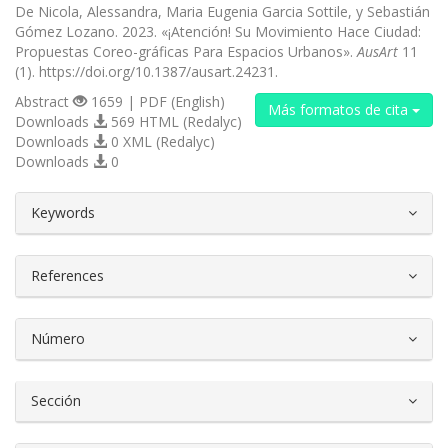
De Nicola, Alessandra, Maria Eugenia Garcia Sottile, y Sebastián
Gómez Lozano. 2023. «¡Atención! Su Movimiento Hace Ciudad:
Propuestas Coreo-gráficas Para Espacios Urbanos».
AusArt
11
(1). https://doi.org/10.1387/ausart.24231.
Abstract
1659 | PDF (English)
Más formatos de cita
Downloads
569 HTML (Redalyc)
Downloads
0 XML (Redalyc)
Downloads
0
##plugins.themes.bootstrap3.article.d
Keywords
References
Número
Sección