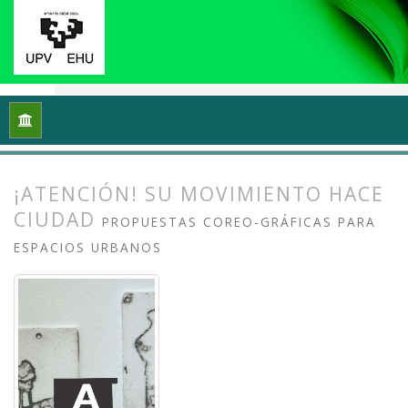
Inicio
Archivos
Vol. 11 Núm. 1 (2023): Grafika: Prácticas y di
¡ATENCIÓN! SU MOVIMIENTO HACE
CIUDAD
PROPUESTAS COREO-GRÁFICAS PARA
ESPACIOS URBANOS
##plugins.themes.bootstrap3.article.
##plugins.themes.bootstrap3.article.