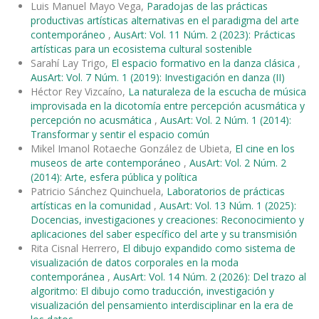
Luis Manuel Mayo Vega,
Paradojas de las prácticas
productivas artísticas alternativas en el paradigma del arte
contemporáneo
,
AusArt: Vol. 11 Núm. 2 (2023): Prácticas
artísticas para un ecosistema cultural sostenible
Sarahí Lay Trigo,
El espacio formativo en la danza clásica
,
AusArt: Vol. 7 Núm. 1 (2019): Investigación en danza (II)
Héctor Rey Vizcaíno,
La naturaleza de la escucha de música
improvisada en la dicotomía entre percepción acusmática y
percepción no acusmática
,
AusArt: Vol. 2 Núm. 1 (2014):
Transformar y sentir el espacio común
Mikel Imanol Rotaeche González de Ubieta,
El cine en los
museos de arte contemporáneo
,
AusArt: Vol. 2 Núm. 2
(2014): Arte, esfera pública y política
Patricio Sánchez Quinchuela,
Laboratorios de prácticas
artísticas en la comunidad
,
AusArt: Vol. 13 Núm. 1 (2025):
Docencias, investigaciones y creaciones: Reconocimiento y
aplicaciones del saber específico del arte y su transmisión
Rita Cisnal Herrero,
El dibujo expandido como sistema de
visualización de datos corporales en la moda
contemporánea
,
AusArt: Vol. 14 Núm. 2 (2026): Del trazo al
algoritmo: El dibujo como traducción, investigación y
visualización del pensamiento interdisciplinar en la era de