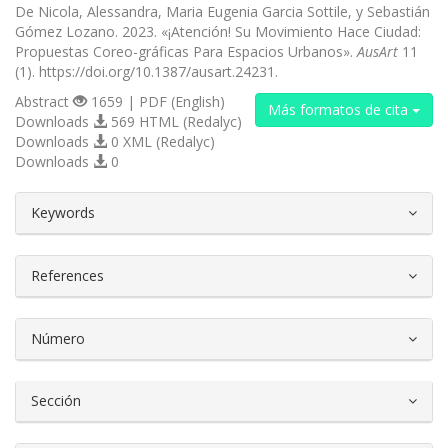
De Nicola, Alessandra, Maria Eugenia Garcia Sottile, y Sebastián
Gómez Lozano. 2023. «¡Atención! Su Movimiento Hace Ciudad:
Propuestas Coreo-gráficas Para Espacios Urbanos».
AusArt
11
(1). https://doi.org/10.1387/ausart.24231.
Abstract
1659 | PDF (English)
Más formatos de cita
Downloads
569 HTML (Redalyc)
Downloads
0 XML (Redalyc)
Downloads
0
##plugins.themes.bootstrap3.article.d
Keywords
References
Número
Sección