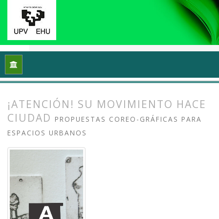
Inicio
Archivos
Vol. 11 Núm. 1 (2023): Grafika: Prácticas y di
¡ATENCIÓN! SU MOVIMIENTO HACE
CIUDAD
PROPUESTAS COREO-GRÁFICAS PARA
ESPACIOS URBANOS
##plugins.themes.bootstrap3.article.
##plugins.themes.bootstrap3.article.