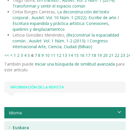
Tiago Giora,
Em trânsito
,
AusArt: Vol. 2 Núm. 1 (2014):
Transformar y sentir el espacio común
Cintia Borges Carreras,
La deconstrucción del texto
corporal
,
AusArt: Vol. 10 Núm. 1 (2022): Escribir de arte /
Escritura expandida y práctica artística: Conexiones,
quiebres y desplazamientos
Leticia González Menéndez,
(Re)construir la espacialidad
común
,
AusArt: Vol. 1 Núm. 1-2 (2013): I Congreso
Internacional Arte, Ciencia, Ciudad (Bilbao)
<<
<
1
2
3
4
5
6
7
8
9
10
11
12
13
14
15
16
17
18
19
20
21
22
23
2
También puede
Iniciar una búsqueda de similitud avanzada
para
este artículo.
INFORMACIÓN DE LA REVISTA
Idioma
Euskara