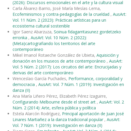
(2026): Discursos emocionales en el arte y la cultura visual
Carla Álvarez-Barrio, José María Mesías-Lema,
Ecofeminismos y contra-pedagogías de la crueldad
,
AusArt:
Vol. 11 Núm. 2 (2023): Prácticas artísticas para un
ecosistema cultural sostenible
Igor Saenz Abarzuza,
Soinua fidagarritasunez gordetzeko
erronka
,
AusArt: Vol. 10 Núm. 2 (2022):
(Meta)cartografiando los territorios del arte
contemporáneo
Mikel Imanol Rotaeche González de Ubieta,
Aquisición y
donación en los museos de arte contemporáneo
,
AusArt:
Vol. 5 Núm. 2 (2017): Los circuitos del arte: Encrucijadas y
derivas del arte contemporáneo
Wenceslao García Puchades,
Performance, corporalidad y
democracia
,
AusArt: Vol. 7 Núm. 1 (2019): Investigación en
danza (II)
Ana María Liñero Pérez, Elizabeth Pérez Izaguirre,
Configurando Melbourne desde el street art
,
AusArt: Vol. 2
Núm. 2 (2014): Arte, esfera pública y política
Estela Alarcón Rodríguez,
Principal aportación de Juan José
Linares Martiañez a la danza tradicional popular
,
AusArt:
Vol. 7 Núm. 1 (2019): Investigación en danza (II)