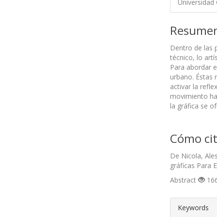
Universidad 
Resume
Dentro de las 
técnico, lo art
Para abordar e
urbano. Éstas 
activar la refl
movimiento han
la gráfica se 
Cómo cit
De Nicola, Ale
gráficas Para 
Abstract
166
##plugin
Keywords