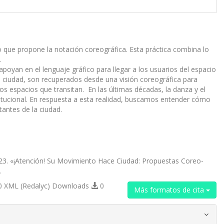
o que propone la notación coreográfica. Esta práctica combina lo
to.
poyan en el lenguaje gráfico para llegar a los usuarios del espacio
a ciudad, son recuperados desde una visión coreográfica para
los espacios que transitan. En las últimas décadas, la danza y el
titucional. En respuesta a esta realidad, buscamos entender cómo
itantes de la ciudad.
023. «¡Atención! Su Movimiento Hace Ciudad: Propuestas Coreo-
.
 XML (Redalyc) Downloads
0
Más formatos de cita