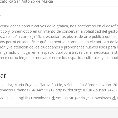
Católica San Antonio de Murcia
n
posibilidades comunicativas de la gráfica, nos centramos en el desafí
ístico y lo semiótico en un intento de conservar la volatilidad del ges
sta relación coreo-gráfica, estudiamos piezas de arte público que se a
nos permiten identificar qué elementos, comunes en el contexto de l
exión y la atención de los ciudadanos y proponerles nuevos usos para 
 ganado un lugar en el espacio público a través de la mediación ins
ofrece como lenguaje mediador entre los espacios culturales y los hab
ar
ssandra, Maria Eugenia Garcia Sottile, y Sebastián Gómez Lozano. 2
Espacios Urbanos».
AusArt
11 (1). https://doi.org/10.1387/ausart.24231
6 | PDF (English) Downloads
569 HTML (Redalyc) Downloads
0
s.themes.bootstrap3.article.details##