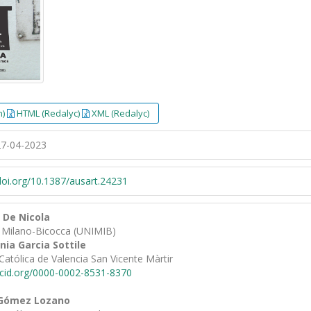
h)
HTML (Redalyc)
XML (Redalyc)
7-04-2023
/doi.org/10.1387/ausart.24231
 De Nicola
i Milano-Bicocca (UNIMIB)
ia Garcia Sottile
Católica de Valencia San Vicente Màrtir
rcid.org/0000-0002-8531-8370
 Gómez Lozano