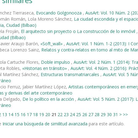
 similares
nchez Tierraseca,
Evocando Golgonooza
,
AusArt: Vol. 10 Núm. 2 (20
omán Román, Lola Moreno Sánchez,
La ciudad escondida y el espaci
ia, Ciudad (Bilbao)
ela Froján,
El arquitecto sin proyecto o La construcción de lo inmóvil
iudad (Bilbao)
Javier Araujo Barón,
«Soft_wall»
,
AusArt: Vol. 1 Núm. 1-2 (2013): I Co
ebeca Lorenzo Sainz,
Relatos y contra-relatos en torno al mito de Ma
ola Cartuche Flores,
Doble impulso
,
AusArt: Vol. 2 Núm. 1 (2014): T
eta Robles,
«Historias en tránsito»
,
AusArt: Vol. 4 Núm. 2 (2016): Prác
al Martínez Sánchez,
Estructuras transmatriarcales
,
AusArt: Vol. 5 Núm
ráneo
cio Ferruz, Jabier Martínez López,
Artistas contemporáneos en emer
as y derivas del arte contemporáneo
a Delgado,
De lo político en la acción
,
AusArt: Vol. 5 Núm. 2 (2017): L
ráneo
2
13
14
15
16
17
18
19
20
21
22
23
24
25
26
27
28
29
30
31
>
>>
e
Iniciar una búsqueda de similitud avanzada
para este artículo.