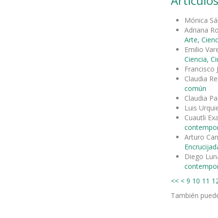
Artículos
Mónica Sá
Adriana R
Arte, Cienc
Emilio Var
Ciencia, C
Francisco 
Claudia R
común
Claudia Pa
Luis Urqui
Cuautli Ex
contempo
Arturo Can
Encrucijad
Diego Lun
contempo
<<
<
9
10
11
1
También pued