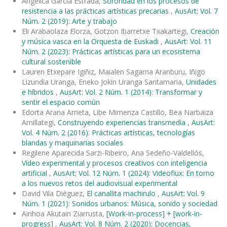
Angélica García Estrada,
Sororidad en los procesos de
resistencia a las prácticas artísticas precarias
,
AusArt: Vol. 7
Núm. 2 (2019): Arte y trabajo
Eli Arabaolaza Elorza, Gotzon Ibarretxe Txakartegi,
Creación
y música vasca en la Orquesta de Euskadi
,
AusArt: Vol. 11
Núm. 2 (2023): Prácticas artísticas para un ecosistema
cultural sostenible
Lauren Etxepare Igiñiz, Maialen Sagarna Aranburu, Iñigo
Lizundia Uranga, Eneko Jokin Uranga Santamaria,
Unidades
e híbridos
,
AusArt: Vol. 2 Núm. 1 (2014): Transformar y
sentir el espacio común
Edorta Arana Arrieta, Libe Mimenza Castillo, Bea Narbaiza
Amillategi,
Construyendo experiencias transmedia
,
AusArt:
Vol. 4 Núm. 2 (2016): Prácticas artísticas, tecnologías
blandas y maquinarias sociales
Regilene Aparecida Sarzi-Ribeiro, Ana Sedeño-Valdellós,
Vídeo experimental y procesos creativos con inteligencia
artificial
,
AusArt: Vol. 12 Núm. 1 (2024): Videoflux: En torno
a los nuevos retos del audiovisual experimental
David Vila Diéguez,
El canallita machirulo
,
AusArt: Vol. 9
Núm. 1 (2021): Sonidos urbanos: Música, sonido y sociedad
Ainhoa Akutain Ziarrusta,
[Work-in-process] + [work-in-
progress]
,
AusArt: Vol. 8 Núm. 2 (2020): Docencias,