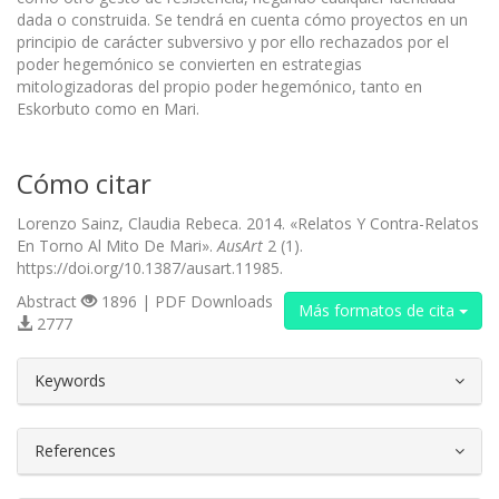
dada o construida. Se tendrá en cuenta cómo proyectos en un
principio de carácter subversivo y por ello rechazados por el
poder hegemónico se convierten en estrategias
mitologizadoras del propio poder hegemónico, tanto en
Eskorbuto como en Mari.
Cómo citar
Lorenzo Sainz, Claudia Rebeca. 2014. «Relatos Y Contra-Relatos
En Torno Al Mito De Mari».
AusArt
2 (1).
https://doi.org/10.1387/ausart.11985.
Abstract
1896 | PDF Downloads
Más formatos de cita
2777
##plugins.themes.bootstrap3.article.d
Keywords
References