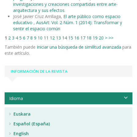
investigaciones y creaciones compartidas entre arte-
arquitectura y sus efectos
José Javier Cruz Arrillaga,
El arte público como espacio
educativo
,
AusArt: Vol. 2 Núm. 1 (2014): Transformar y
sentir el espacio común
1
2
3
4
5
6
7
8
9
10
11
12
13
14
15
16
17
18
19
20
>
>>
También puede
Iniciar una búsqueda de similitud avanzada
para
este artículo.
INFORMACIÓN DE LA REVISTA
Idioma
Euskara
Español (España)
English