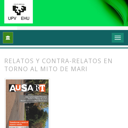
Inicio
Archivos
Vol. 2 Núm. 1 (2014): Transformar y sentir 
RELATOS Y CONTRA-RELATOS EN
TORNO AL MITO DE MARI
##plugins.themes.bootstrap3.article.
##plugins.themes.bootstrap3.article.