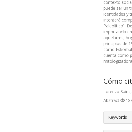
contexto social
puede ser un t
identidades y t
intentará compr
Paleolítico). 
importancia en
aquelarres, ho
principios de 
cómo Eskorbuto
cuenta cómo pr
mitologizadora
Cómo cit
Lorenzo Sainz,
Abstract
189
##plugin
Keywords