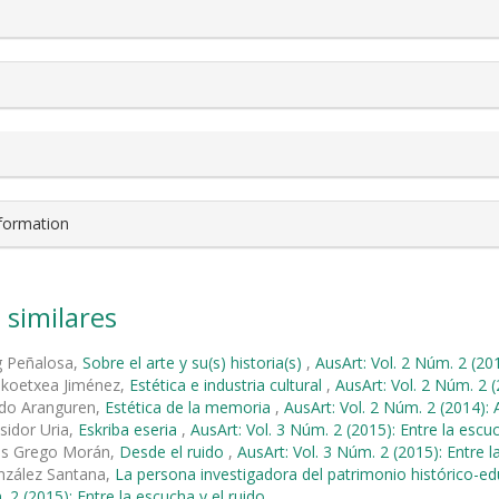
nformation
 similares
g Peñalosa,
Sobre el arte y su(s) historia(s)
,
AusArt: Vol. 2 Núm. 2 (201
ekoetxea Jiménez,
Estética e industria cultural
,
AusArt: Vol. 2 Núm. 2 (
ndo Aranguren,
Estética de la memoria
,
AusArt: Vol. 2 Núm. 2 (2014): A
sidor Uria,
Eskriba eseria
,
AusArt: Vol. 3 Núm. 2 (2015): Entre la escuc
és Grego Morán,
Desde el ruido
,
AusArt: Vol. 3 Núm. 2 (2015): Entre l
nzález Santana,
La persona investigadora del patrimonio histórico-e
 2 (2015): Entre la escucha y el ruido