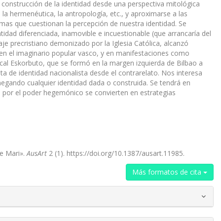
la construcción de la identidad desde una perspectiva mitológica
a hermenéutica, la antropología, etc., y aproximarse a las
 temas que cuestionan la percepción de nuestra identidad. Se
tidad diferenciada, inamovible e incuestionable (que arrancaría del
je precristiano demonizado por la Iglesia Católica, alcanzó
te en el imaginario popular vasco, y en manifestaciones como
cal Eskorbuto, que se formó en la margen izquierda de Bilbao a
a de identidad nacionalista desde el contrarelato. Nos interesa
negando cualquier identidad dada o construida. Se tendrá en
s por el poder hegemónico se convierten en estrategias
De Mari».
AusArt
2 (1). https://doi.org/10.1387/ausart.11985.
Más formatos de cita