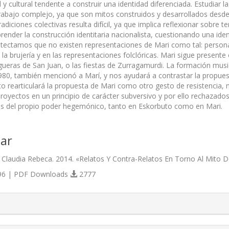
 y cultural tendente a construir una identidad diferenciada. Estudiar 
rabajo complejo, ya que son mitos construidos y desarrollados desde l
radiciones colectivas resulta difícil, ya que implica reflexionar sobre
ender la construcción identitaria nacionalista, cuestionando una iden
Detectamos que no existen representaciones de Mari como tal: persona
 la brujería y en las representaciones folclóricas. Mari sigue presen
gueras de San Juan, o las fiestas de Zurragamurdi. La formación musi
1980, también mencionó a Marí, y nos ayudará a contrastar la propuest
 rearticulará la propuesta de Mari como otro gesto de resistencia, 
oyectos en un principio de carácter subversivo y por ello rechazado
s del propio poder hegemónico, tanto en Eskorbuto como en Mari.
ar
 Claudia Rebeca. 2014. «Relatos Y Contra-Relatos En Torno Al Mito 
6 | PDF Downloads
2777
s.themes.bootstrap3.article.details##