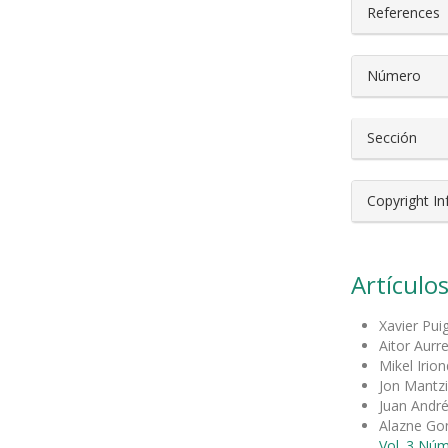
References
Número
Sección
Copyright I
Artículos
Xavier Pui
Aitor Aurr
Mikel Irio
Jon Mantzi
Juan Andr
Alazne Go
Vol. 3 Núm.