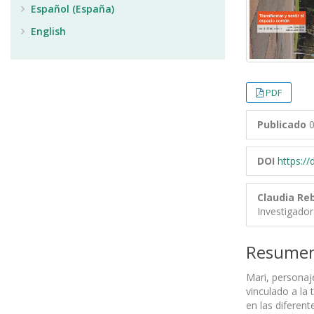
Español (España)
English
PDF
Publicado
0
DOI
https:/
Claudia Re
Investigado
Resume
Mari, personaje
vinculado a la 
en las diferen