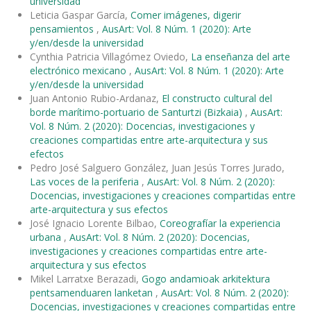
universidad
Leticia Gaspar García,
Comer imágenes, digerir
pensamientos
,
AusArt: Vol. 8 Núm. 1 (2020): Arte
y/en/desde la universidad
Cynthia Patricia Villagómez Oviedo,
La enseñanza del arte
electrónico mexicano
,
AusArt: Vol. 8 Núm. 1 (2020): Arte
y/en/desde la universidad
Juan Antonio Rubio-Ardanaz,
El constructo cultural del
borde marítimo-portuario de Santurtzi (Bizkaia)
,
AusArt:
Vol. 8 Núm. 2 (2020): Docencias, investigaciones y
creaciones compartidas entre arte-arquitectura y sus
efectos
Pedro José Salguero González, Juan Jesús Torres Jurado,
Las voces de la periferia
,
AusArt: Vol. 8 Núm. 2 (2020):
Docencias, investigaciones y creaciones compartidas entre
arte-arquitectura y sus efectos
José Ignacio Lorente Bilbao,
Coreografíar la experiencia
urbana
,
AusArt: Vol. 8 Núm. 2 (2020): Docencias,
investigaciones y creaciones compartidas entre arte-
arquitectura y sus efectos
Mikel Larratxe Berazadi,
Gogo andamioak arkitektura
pentsamenduaren lanketan
,
AusArt: Vol. 8 Núm. 2 (2020):
Docencias, investigaciones y creaciones compartidas entre