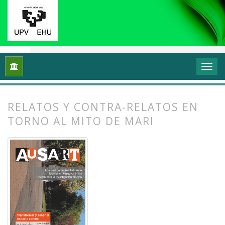
Inicio
Archivos
Vol. 2 Núm. 1 (2014): Transformar y sentir 
RELATOS Y CONTRA-RELATOS EN
TORNO AL MITO DE MARI
##plugins.themes.bootstrap3.article.
##plugins.themes.bootstrap3.article.