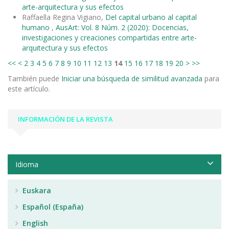
arte-arquitectura y sus efectos
Raffaella Regina Vigiano,
Del capital urbano al capital
humano
,
AusArt: Vol. 8 Núm. 2 (2020): Docencias,
investigaciones y creaciones compartidas entre arte-
arquitectura y sus efectos
<<
<
2
3
4
5
6
7
8
9
10
11
12
13
14
15
16
17
18
19
20
>
>>
También puede
Iniciar una búsqueda de similitud avanzada
para
este artículo.
INFORMACIÓN DE LA REVISTA
Idioma
Euskara
Español (España)
English