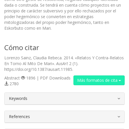
dada o construida. Se tendrá en cuenta cómo proyectos en un
principio de carácter subversivo y por ello rechazados por el
poder hegemónico se convierten en estrategias
mitologizadoras del propio poder hegemónico, tanto en
Eskorbuto como en Mari.
Cómo citar
Lorenzo Sainz, Claudia Rebeca. 2014. «Relatos Y Contra-Relatos
En Torno Al Mito De Mari».
AusArt
2 (1).
https://doi.org/10.1387/ausart.11985.
Abstract
1896 | PDF Downloads
Más formatos de cita
2780
##plugins.themes.bootstrap3.article.d
Keywords
References