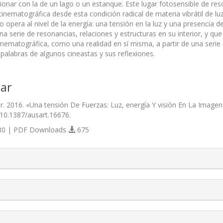
onar con la de un lago o un estanque. Este lugar fotosensible de res
inematográfica desde esta condición radical de materia vibrátil de luz
do opera al nivel de la energía: una tensión en la luz y una presencia
na serie de resonancias, relaciones y estructuras en su interior, y qu
nematográfica, como una realidad en sí misma, a partir de una serie de
 palabras de algunos cineastas y sus reflexiones.
ar
ker. 2016. «Una tensión De Fuerzas: Luz, energía Y visión En La Image
/10.1387/ausart.16676.
0 | PDF Downloads
675
s.themes.bootstrap3.article.details##