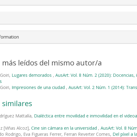
nformation
s más leídos del mismo autor/a
 Goiri,
Lugares demorados
,
AusArt: Vol. 8 Núm. 2 (2020): Docencias, 
s
 Goiri,
Impresiones de una ciudad
,
AusArt: Vol. 2 Núm. 1 (2014): Tran
 similares
dríguez Mattalía,
Dialéctica entre movilidad e inmovilidad en el video
oz [Viñas Alcoz],
Cine sin cámara en la universidad
,
AusArt: Vol. 8 Núm
do Rodrigo, Eva Figueras Ferrer, Ferran Reverter Comes,
Del píxel a 