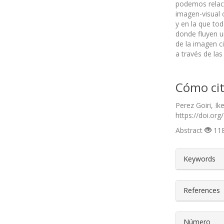
podemos relaci
imagen-visual c
y en la que to
donde fluyen u
de la imagen ci
a través de las
Cómo cit
Perez Goiri, I
https://doi.org
Abstract
118
##plugin
Keywords
References
Número