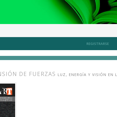
, energía, conectividad
Artículos
REGISTRARSE
NSIÓN DE FUERZAS
LUZ, ENERGÍA Y VISIÓN EN
s.themes.bootstrap3.article.main##
s.themes.bootstrap3.article.sidebar##