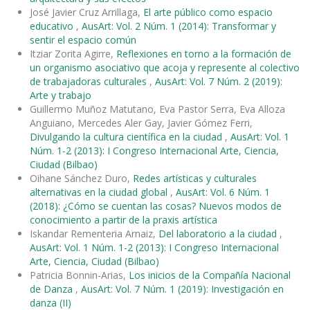
José Javier Cruz Arrillaga,
El arte público como espacio
educativo
,
AusArt: Vol. 2 Núm. 1 (2014): Transformar y
sentir el espacio común
Itziar Zorita Agirre,
Reflexiones en torno a la formación de
un organismo asociativo que acoja y represente al colectivo
de trabajadoras culturales
,
AusArt: Vol. 7 Núm. 2 (2019):
Arte y trabajo
Guillermo Muñoz Matutano, Eva Pastor Serra, Eva Alloza
Anguiano, Mercedes Aler Gay, Javier Gómez Ferri,
Divulgando la cultura científica en la ciudad
,
AusArt: Vol. 1
Núm. 1-2 (2013): I Congreso Internacional Arte, Ciencia,
Ciudad (Bilbao)
Oihane Sánchez Duro,
Redes artísticas y culturales
alternativas en la ciudad global
,
AusArt: Vol. 6 Núm. 1
(2018): ¿Cómo se cuentan las cosas? Nuevos modos de
conocimiento a partir de la praxis artística
Iskandar Rementeria Arnaiz,
Del laboratorio a la ciudad
,
AusArt: Vol. 1 Núm. 1-2 (2013): I Congreso Internacional
Arte, Ciencia, Ciudad (Bilbao)
Patricia Bonnin-Arias,
Los inicios de la Compañía Nacional
de Danza
,
AusArt: Vol. 7 Núm. 1 (2019): Investigación en
danza (II)