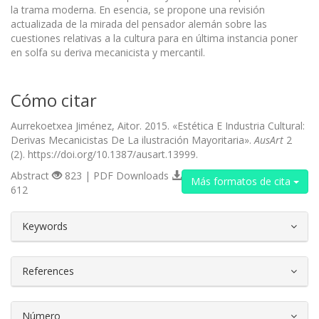
la trama moderna. En esencia, se propone una revisión
actualizada de la mirada del pensa­dor alemán sobre las
cuestiones relativas a la cultura para en última instancia poner
en solfa su deriva mecanicista y mercantil.
Cómo citar
Aurrekoetxea Jiménez, Aitor. 2015. «Estética E Industria Cultural:
Derivas Mecanicistas De La ilustración Mayoritaria».
AusArt
2
(2). https://doi.org/10.1387/ausart.13999.
Abstract
823 | PDF Downloads
Más formatos de cita
612
##plugins.themes.bootstrap3.article.d
Keywords
References
Número