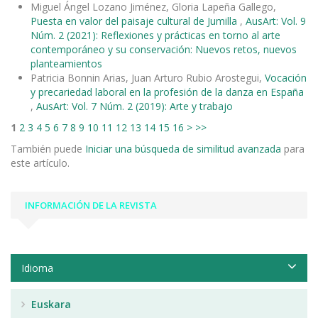
Miguel Ángel Lozano Jiménez, Gloria Lapeña Gallego,
Puesta en valor del paisaje cultural de Jumilla
,
AusArt: Vol. 9
Núm. 2 (2021): Reflexiones y prácticas en torno al arte
contemporáneo y su conservación: Nuevos retos, nuevos
planteamientos
Patricia Bonnin Arias, Juan Arturo Rubio Arostegui,
Vocación
y precariedad laboral en la profesión de la danza en España
,
AusArt: Vol. 7 Núm. 2 (2019): Arte y trabajo
1
2
3
4
5
6
7
8
9
10
11
12
13
14
15
16
>
>>
También puede
Iniciar una búsqueda de similitud avanzada
para
este artículo.
INFORMACIÓN DE LA REVISTA
Idioma
Euskara