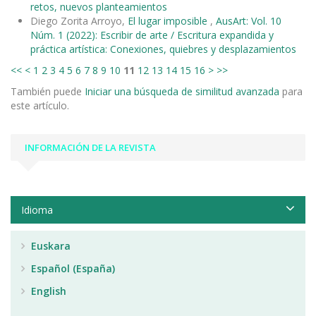
retos, nuevos planteamientos
Diego Zorita Arroyo,
El lugar imposible
,
AusArt: Vol. 10
Núm. 1 (2022): Escribir de arte / Escritura expandida y
práctica artística: Conexiones, quiebres y desplazamientos
<<
<
1
2
3
4
5
6
7
8
9
10
11
12
13
14
15
16
>
>>
También puede
Iniciar una búsqueda de similitud avanzada
para
este artículo.
INFORMACIÓN DE LA REVISTA
Idioma
Euskara
Español (España)
English