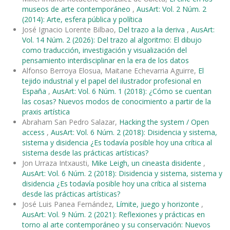
museos de arte contemporáneo
,
AusArt: Vol. 2 Núm. 2
(2014): Arte, esfera pública y política
José Ignacio Lorente Bilbao,
Del trazo a la deriva
,
AusArt:
Vol. 14 Núm. 2 (2026): Del trazo al algoritmo: El dibujo
como traducción, investigación y visualización del
pensamiento interdisciplinar en la era de los datos
Alfonso Berroya Elosua, Maitane Echevarria Aguirre,
El
tejido industrial y el papel del ilustrador profesional en
España
,
AusArt: Vol. 6 Núm. 1 (2018): ¿Cómo se cuentan
las cosas? Nuevos modos de conocimiento a partir de la
praxis artística
Abraham San Pedro Salazar,
Hacking the system / Open
access
,
AusArt: Vol. 6 Núm. 2 (2018): Disidencia y sistema,
sistema y disidencia ¿Es todavía posible hoy una crítica al
sistema desde las prácticas artísticas?
Jon Urraza Intxausti,
Mike Leigh, un cineasta disidente
,
AusArt: Vol. 6 Núm. 2 (2018): Disidencia y sistema, sistema y
disidencia ¿Es todavía posible hoy una crítica al sistema
desde las prácticas artísticas?
José Luis Panea Fernández,
Límite, juego y horizonte
,
AusArt: Vol. 9 Núm. 2 (2021): Reflexiones y prácticas en
torno al arte contemporáneo y su conservación: Nuevos