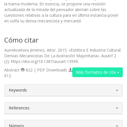
la trama moderna. En esencia, se propone una revisión
actualizada de la mirada del pensa­dor alemán sobre las
cuestiones relativas a la cultura para en última instancia poner
en solfa su deriva mecanicista y mercantil.
Cómo citar
Aurrekoetxea Jiménez, Aitor. 2015. «Estética E Industria Cultural:
Derivas Mecanicistas De La ilustración Mayoritaria».
AusArt
2
(2). https://doi.org/10.1387/ausart.13999.
Abstract
822 | PDF Downloads
Más formatos de cita
612
##plugins.themes.bootstrap3.article.d
Keywords
References
Número