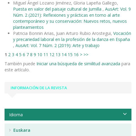
Miguel Ángel Lozano Jiménez, Gloria Lapeña Gallego,
Puesta en valor del paisaje cultural de Jumilla
,
AusArt: Vol. 9
Núm. 2 (2021): Reflexiones y prácticas en torno al arte
contemporáneo y su conservación: Nuevos retos, nuevos
planteamientos
Patricia Bonnin Arias, Juan Arturo Rubio Arostegui,
Vocación
y precariedad laboral en la profesión de la danza en España
,
AusArt: Vol. 7 Núm. 2 (2019): Arte y trabajo
1
2
3
4
5
6
7
8
9
10
11
12
13
14
15
16
>
>>
También puede
Iniciar una búsqueda de similitud avanzada
para
este artículo.
INFORMACIÓN DE LA REVISTA
Idioma
Euskara