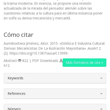
la trama moderna. En esencia, se propone una revisión
actualizada de la mirada del pensa­dor alemán sobre las
cuestiones relativas a la cultura para en última instancia poner
en solfa su deriva mecanicista y mercantil.
Cómo citar
Aurrekoetxea Jiménez, Aitor. 2015. «Estética E Industria Cultural:
Derivas Mecanicistas De La ilustración Mayoritaria».
AusArt
2
(2). https://doi.org/10.1387/ausart.13999.
Abstract
822 | PDF Downloads
Más formatos de cita
612
##plugins.themes.bootstrap3.article.d
Keywords
References
Número