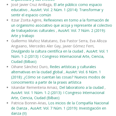
José Javier Cruz Arrillaga,
El arte público como espacio
educativo
,
AusArt: Vol. 2 Núm. 1 (2014): Transformar y
sentir el espacio común
Itziar Zorita Agirre,
Reflexiones en torno a la formación de
un organismo asociativo que acoja y represente al colectivo
de trabajadoras culturales
,
AusArt: Vol. 7 Núm. 2 (2019):
Arte y trabajo
Guillermo Muñoz Matutano, Eva Pastor Serra, Eva Alloza
Anguiano, Mercedes Aler Gay, Javier Gómez Ferri,
Divulgando la cultura científica en la ciudad
,
AusArt: Vol. 1
Núm. 1-2 (2013): I Congreso Internacional Arte, Ciencia,
Ciudad (Bilbao)
Oihane Sánchez Duro,
Redes artísticas y culturales
alternativas en la ciudad global
,
AusArt: Vol. 6 Núm. 1
(2018): ¿Cómo se cuentan las cosas? Nuevos modos de
conocimiento a partir de la praxis artística
Iskandar Rementeria Arnaiz,
Del laboratorio a la ciudad
,
AusArt: Vol. 1 Núm. 1-2 (2013): I Congreso Internacional
Arte, Ciencia, Ciudad (Bilbao)
Patricia Bonnin-Arias,
Los inicios de la Compañía Nacional
de Danza
,
AusArt: Vol. 7 Núm. 1 (2019): Investigación en
danza (II)