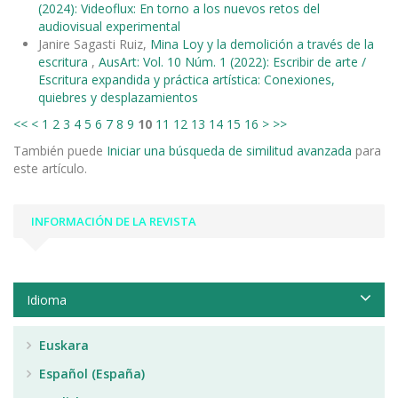
(2024): Videoflux: En torno a los nuevos retos del
audiovisual experimental
Janire Sagasti Ruiz,
Mina Loy y la demolición a través de la
escritura
,
AusArt: Vol. 10 Núm. 1 (2022): Escribir de arte /
Escritura expandida y práctica artística: Conexiones,
quiebres y desplazamientos
<<
<
1
2
3
4
5
6
7
8
9
10
11
12
13
14
15
16
>
>>
También puede
Iniciar una búsqueda de similitud avanzada
para
este artículo.
INFORMACIÓN DE LA REVISTA
Idioma
Euskara
Español (España)