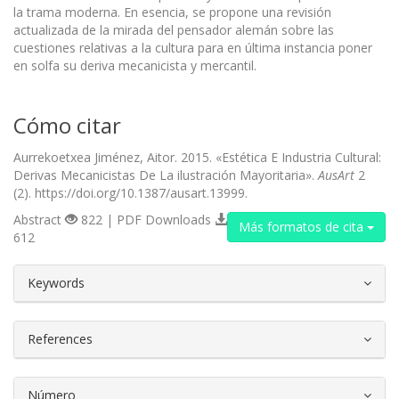
la trama moderna. En esencia, se propone una revisión
actualizada de la mirada del pensa­dor alemán sobre las
cuestiones relativas a la cultura para en última instancia poner
en solfa su deriva mecanicista y mercantil.
Cómo citar
Aurrekoetxea Jiménez, Aitor. 2015. «Estética E Industria Cultural:
Derivas Mecanicistas De La ilustración Mayoritaria».
AusArt
2
(2). https://doi.org/10.1387/ausart.13999.
Abstract
822 | PDF Downloads
Más formatos de cita
612
##plugins.themes.bootstrap3.article.d
Keywords
References
Número