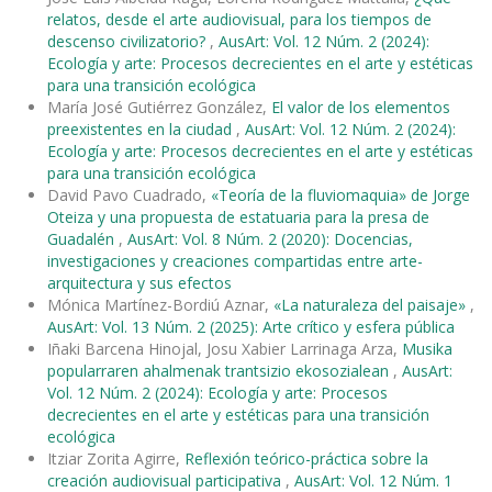
relatos, desde el arte audiovisual, para los tiempos de
descenso civilizatorio?
,
AusArt: Vol. 12 Núm. 2 (2024):
Ecología y arte: Procesos decrecientes en el arte y estéticas
para una transición ecológica
María José Gutiérrez González,
El valor de los elementos
preexistentes en la ciudad
,
AusArt: Vol. 12 Núm. 2 (2024):
Ecología y arte: Procesos decrecientes en el arte y estéticas
para una transición ecológica
David Pavo Cuadrado,
«Teoría de la fluviomaquia» de Jorge
Oteiza y una propuesta de estatuaria para la presa de
Guadalén
,
AusArt: Vol. 8 Núm. 2 (2020): Docencias,
investigaciones y creaciones compartidas entre arte-
arquitectura y sus efectos
Mónica Martínez-Bordiú Aznar,
«La naturaleza del paisaje»
,
AusArt: Vol. 13 Núm. 2 (2025): Arte crítico y esfera pública
Iñaki Barcena Hinojal, Josu Xabier Larrinaga Arza,
Musika
popularraren ahalmenak trantsizio ekosozialean
,
AusArt:
Vol. 12 Núm. 2 (2024): Ecología y arte: Procesos
decrecientes en el arte y estéticas para una transición
ecológica
Itziar Zorita Agirre,
Reflexión teórico-práctica sobre la
creación audiovisual participativa
,
AusArt: Vol. 12 Núm. 1