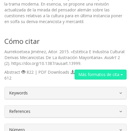
la trama moderna. En esencia, se propone una revisión
actualizada de la mirada del pensa­dor alemán sobre las
cuestiones relativas a la cultura para en última instancia poner
en solfa su deriva mecanicista y mercantil.
Cómo citar
Aurrekoetxea Jiménez, Aitor. 2015. «Estética E Industria Cultural:
Derivas Mecanicistas De La ilustración Mayoritaria».
AusArt
2
(2). https://doi.org/10.1387/ausart.13999.
Abstract
822 | PDF Downloads
Más formatos de cita
612
##plugins.themes.bootstrap3.article.d
Keywords
References
Número