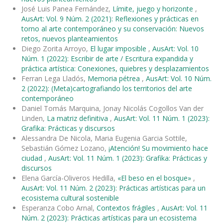
José Luis Panea Fernández,
Límite, juego y horizonte
,
AusArt: Vol. 9 Núm. 2 (2021): Reflexiones y prácticas en
torno al arte contemporáneo y su conservación: Nuevos
retos, nuevos planteamientos
Diego Zorita Arroyo,
El lugar imposible
,
AusArt: Vol. 10
Núm. 1 (2022): Escribir de arte / Escritura expandida y
práctica artística: Conexiones, quiebres y desplazamientos
Ferran Lega Lladós,
Memoria pétrea
,
AusArt: Vol. 10 Núm.
2 (2022): (Meta)cartografiando los territorios del arte
contemporáneo
Daniel Tomás Marquina, Jonay Nicolás Cogollos Van der
Linden,
La matriz definitiva
,
AusArt: Vol. 11 Núm. 1 (2023):
Grafika: Prácticas y discursos
Alessandra De Nicola, Maria Eugenia Garcia Sottile,
Sebastián Gómez Lozano,
¡Atención! Su movimiento hace
ciudad
,
AusArt: Vol. 11 Núm. 1 (2023): Grafika: Prácticas y
discursos
Elena García-Oliveros Hedilla,
«El beso en el bosque»
,
AusArt: Vol. 11 Núm. 2 (2023): Prácticas artísticas para un
ecosistema cultural sostenible
Esperanza Cobo Arnal,
Contextos frágiles
,
AusArt: Vol. 11
Núm. 2 (2023): Prácticas artísticas para un ecosistema