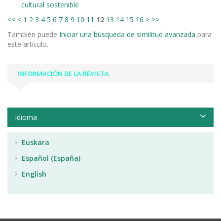
cultural sostenible
<<
<
1
2
3
4
5
6
7
8
9
10
11
12
13
14
15
16
>
>>
También puede
Iniciar una búsqueda de similitud avanzada
para
este artículo.
INFORMACIÓN DE LA REVISTA
Idioma
Euskara
Español (España)
English