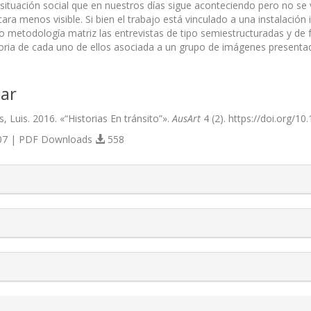
 situación social que en nuestros días sigue aconteciendo pero no se 
ara menos visible. Si bien el trabajo está vinculado a una instalación 
o metodología matriz las entrevistas de tipo semiestructuradas y de
ia de cada uno de ellos asociada a un grupo de imágenes presentadas
ar
, Luis. 2016. «“Historias En tránsito”».
AusArt
4 (2). https://doi.org/10
7 | PDF Downloads
558
s.themes.bootstrap3.article.details##