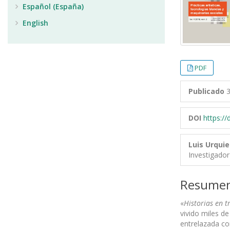
Español (España)
English
PDF
Publicado
3
DOI
https:/
Luis Urqui
Investigador
Resume
«
Historias en t
vivido miles d
entrelazada co