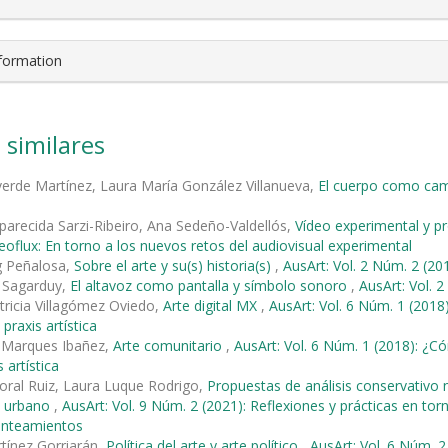
nformation
 similares
verde Martínez, Laura María González Villanueva,
El cuerpo como cam
parecida Sarzi-Ribeiro, Ana Sedeño-Valdellós,
Vídeo experimental y pro
deoflux: En torno a los nuevos retos del audiovisual experimental
g Peñalosa,
Sobre el arte y su(s) historia(s)
,
AusArt: Vol. 2 Núm. 2 (201
e Sagarduy,
El altavoz como pantalla y símbolo sonoro
,
AusArt: Vol. 
tricia Villagómez Oviedo,
Arte digital MX
,
AusArt: Vol. 6 Núm. 1 (20
 praxis artística
 Marques Ibañez,
Arte comunitario
,
AusArt: Vol. 6 Núm. 1 (2018): ¿
s artística
ral Ruiz, Laura Luque Rodrigo,
Propuestas de análisis conservativo n
o urbano
,
AusArt: Vol. 9 Núm. 2 (2021): Reflexiones y prácticas en t
anteamientos
tínez Gorriarán,
Política del arte y arte político
,
AusArt: Vol. 6 Núm. 2