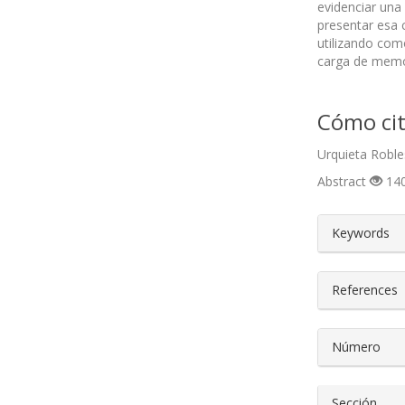
evidenciar una
presentar esa c
utilizando com
carga de memor
Cómo cit
Urquieta Robles
Abstract
140
##plugin
Keywords
References
Número
Sección