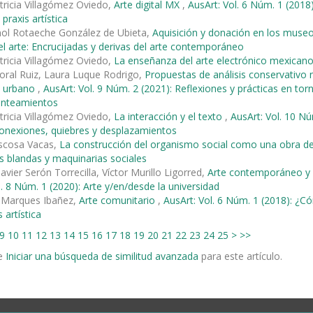
tricia Villagómez Oviedo,
Arte digital MX
,
AusArt: Vol. 6 Núm. 1 (20
 praxis artística
nol Rotaeche González de Ubieta,
Aquisición y donación en los mus
del arte: Encrucijadas y derivas del arte contemporáneo
tricia Villagómez Oviedo,
La enseñanza del arte electrónico mexican
ral Ruiz, Laura Luque Rodrigo,
Propuestas de análisis conservativo n
o urbano
,
AusArt: Vol. 9 Núm. 2 (2021): Reflexiones y prácticas en t
anteamientos
tricia Villagómez Oviedo,
La interacción y el texto
,
AusArt: Vol. 10 Nú
 Conexiones, quiebres y desplazamientos
ascosa Vacas,
La construcción del organismo social como una obra d
s blandas y maquinarias sociales
avier Serón Torrecilla, Víctor Murillo Ligorred,
Arte contemporáneo y 
l. 8 Núm. 1 (2020): Arte y/en/desde la universidad
 Marques Ibañez,
Arte comunitario
,
AusArt: Vol. 6 Núm. 1 (2018): ¿
s artística
9
10
11
12
13
14
15
16
17
18
19
20
21
22
23
24
25
>
>>
e
Iniciar una búsqueda de similitud avanzada
para este artículo.