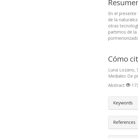
Resume
En el presente
de la naturale
otras tecnolog
partimos de la
pormenorizado 
Cómo cit
Luna Lozano, S
Mediales De p
Abstract
173
##plugin
Keywords
References