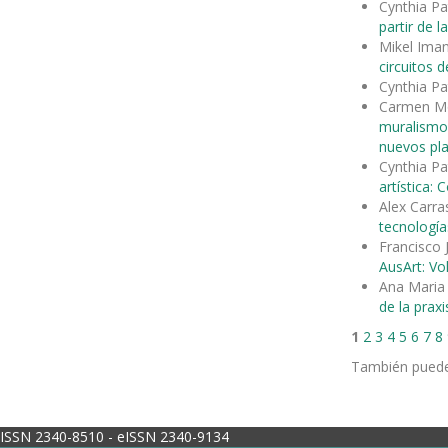
Cynthia Pa
partir de la
Mikel Ima
circuitos 
Cynthia Pa
Carmen Mo
muralism
nuevos pl
Cynthia Pa
artística:
Alex Carr
tecnología
Francisco J
AusArt: Vo
Ana Maria
de la praxi
1
2
3
4
5
6
7
8
También pued
ISSN 2340-8510 - eISSN 2340-9134