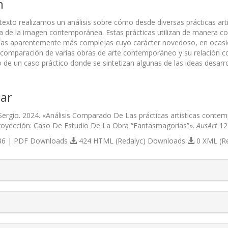
n
 texto realizamos un análisis sobre cómo desde diversas prácticas art
za de la imagen contemporánea. Estas prácticas utilizan de manera co
ías aparentemente más complejas cuyo carácter novedoso, en ocasione
 comparación de varias obras de arte contemporáneo y su relación con o
de un caso práctico donde se sintetizan algunas de las ideas desarrol
ar
ergio. 2024. «Análisis Comparado De Las prácticas artísticas conte
royección: Caso De Estudio De La Obra “Fantasmagorías”».
AusArt
12 
6 | PDF Downloads
424 HTML (Redalyc) Downloads
0 XML (R
s.themes.bootstrap3.article.details##