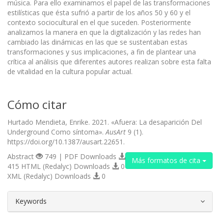
música. Para ello examinamos el papel de las transformaciones
estilísticas que ésta sufrió a partir de los años 50 y 60 y el
contexto sociocultural en el que suceden. Posteriormente
analizamos la manera en que la digitalización y las redes han
cambiado las dinámicas en las que se sustentaban estas
transformaciones y sus implicaciones, a fin de plantear una
crítica al análisis que diferentes autores realizan sobre esta falta
de vitalidad en la cultura popular actual.
Cómo citar
Hurtado Mendieta, Enrike. 2021. «Afuera: La desaparición Del
Underground Como síntoma».
AusArt
9 (1).
https://doi.org/10.1387/ausart.22651.
Abstract
749 | PDF Downloads
Más formatos de cita
415 HTML (Redalyc) Downloads
0
XML (Redalyc) Downloads
0
##plugins.themes.bootstrap3.article.d
Keywords