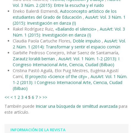
Vol. 3 Núm. 2 (2015): Entre la escucha y el ruido
Eneko Balerdi Eizmendi,
Autoconcepto artístico de los
estudiantes del Grado de Educación
,
AusArt: Vol. 3 Núm. 1
(2015): Investigación en danza (I)
Rakel Rodríguez Ruiz,
«Bailando el silencio»
,
AusArt: Vol. 3
Núm. 1 (2015): Investigación en danza (I)
Claudia Paola Cartuche Flores,
Doble impulso
,
AusArt: Vol.
2 Núm. 1 (2014): Transformar y sentir el espacio común
Garbiñe Pedroso Conejero, Inhar Saenz de Santamaría,
Zarautz loraldi berrian
,
AusArt: Vol. 1 Núm. 1-2 (2013): I
Congreso Internacional Arte, Ciencia, Ciudad (Bilbao)
Cristina Pastó Aguilà, Eloi Puig Mestres, Eugènia Agustí
Camí,
El proyecto «Science of the city»
,
AusArt: Vol. 1 Núm.
1-2 (2013): I Congreso Internacional Arte, Ciencia, Ciudad
(Bilbao)
<<
<
1
2
3
4
5
6
7
>
>>
También puede
Iniciar una búsqueda de similitud avanzada
para
este artículo.
INFORMACIÓN DE LA REVISTA