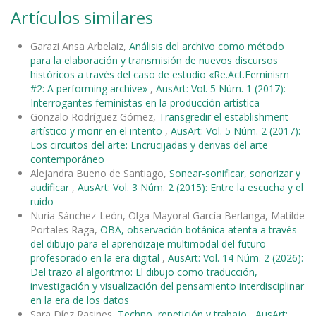
Artículos similares
Garazi Ansa Arbelaiz,
Análisis del archivo como método
para la elaboración y transmisión de nuevos discursos
históricos a través del caso de estudio «Re.Act.Feminism
#2: A performing archive»
,
AusArt: Vol. 5 Núm. 1 (2017):
Interrogantes feministas en la producción artística
Gonzalo Rodríguez Gómez,
Transgredir el establishment
artístico y morir en el intento
,
AusArt: Vol. 5 Núm. 2 (2017):
Los circuitos del arte: Encrucijadas y derivas del arte
contemporáneo
Alejandra Bueno de Santiago,
Sonear-sonificar, sonorizar y
audificar
,
AusArt: Vol. 3 Núm. 2 (2015): Entre la escucha y el
ruido
Nuria Sánchez-León, Olga Mayoral García Berlanga, Matilde
Portales Raga,
OBA, observación botánica atenta a través
del dibujo para el aprendizaje multimodal del futuro
profesorado en la era digital
,
AusArt: Vol. 14 Núm. 2 (2026):
Del trazo al algoritmo: El dibujo como traducción,
investigación y visualización del pensamiento interdisciplinar
en la era de los datos
Sara Díez Rasines,
Techno, repetición y trabajo
,
AusArt: