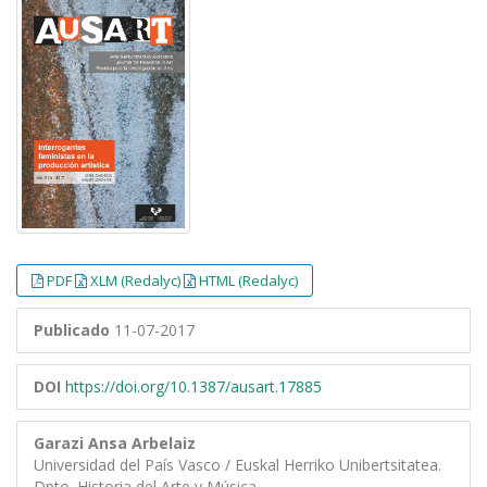
##plugins.themes.bootstrap3.article.
##plugins.themes.bootstrap3.article.
PDF
XLM (Redalyc)
HTML (Redalyc)
Publicado
11-07-2017
DOI
https://doi.org/10.1387/ausart.17885
Garazi Ansa Arbelaiz
Universidad del País Vasco / Euskal Herriko Unibertsitatea.
Dpto. Historia del Arte y Música