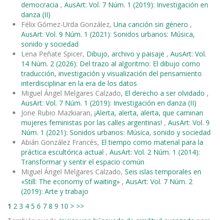
democracia
,
AusArt: Vol. 7 Núm. 1 (2019): Investigación en
danza (II)
Félix Gómez-Urda González,
Una canción sin género
,
AusArt: Vol. 9 Núm. 1 (2021): Sonidos urbanos: Música,
sonido y sociedad
Lena Peñate Spicer,
Dibujo, archivo y paisaje
,
AusArt: Vol.
14 Núm. 2 (2026): Del trazo al algoritmo: El dibujo como
traducción, investigación y visualización del pensamiento
interdisciplinar en la era de los datos
Miguel Ángel Melgares Calzado,
El derecho a ser olvidado
,
AusArt: Vol. 7 Núm. 1 (2019): Investigación en danza (II)
Jone Rubio Mazkiaran,
¡Alerta, alerta, alerta, que caminan
mujeres feministas por las calles argentinas!
,
AusArt: Vol. 9
Núm. 1 (2021): Sonidos urbanos: Música, sonido y sociedad
Abián González Francés,
El tiempo como material para la
práctica escultórica actual
,
AusArt: Vol. 2 Núm. 1 (2014):
Transformar y sentir el espacio común
Miguel Ángel Melgares Calzado,
Seis islas temporales en
«Still: The economy of waiting»
,
AusArt: Vol. 7 Núm. 2
(2019): Arte y trabajo
1
2
3
4
5
6
7
8
9
10
>
>>