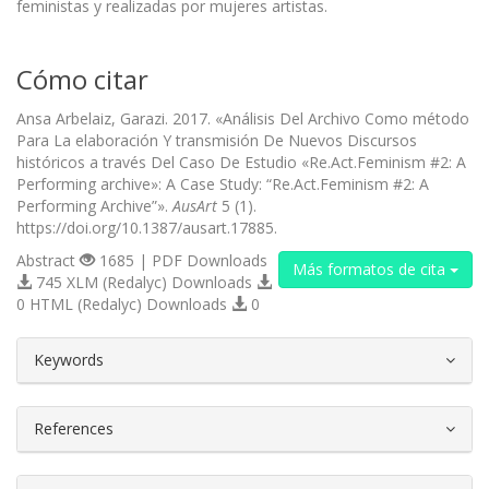
feministas y realizadas por mujeres artistas.
Cómo citar
Ansa Arbelaiz, Garazi. 2017. «Análisis Del Archivo Como método
Para La elaboración Y transmisión De Nuevos Discursos
históricos a través Del Caso De Estudio «Re.Act.Feminism #2: A
Performing archive»: A Case Study: “Re.Act.Feminism #2: A
Performing Archive”».
AusArt
5 (1).
https://doi.org/10.1387/ausart.17885.
Abstract
1685 | PDF Downloads
Más formatos de cita
745 XLM (Redalyc) Downloads
0 HTML (Redalyc) Downloads
0
##plugins.themes.bootstrap3.article.d
Keywords
References