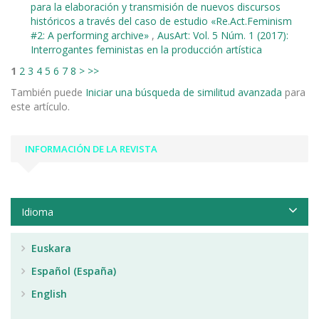
para la elaboración y transmisión de nuevos discursos
históricos a través del caso de estudio «Re.Act.Feminism
#2: A performing archive»
,
AusArt: Vol. 5 Núm. 1 (2017):
Interrogantes feministas en la producción artística
1
2
3
4
5
6
7
8
>
>>
También puede
Iniciar una búsqueda de similitud avanzada
para
este artículo.
INFORMACIÓN DE LA REVISTA
Idioma
Euskara
Español (España)
English