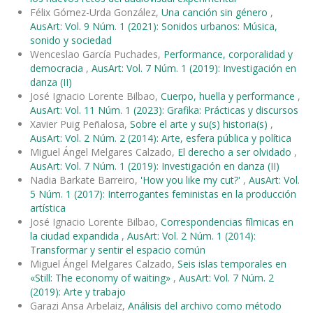
Félix Gómez-Urda González,
Una canción sin género
,
AusArt: Vol. 9 Núm. 1 (2021): Sonidos urbanos: Música,
sonido y sociedad
Wenceslao García Puchades,
Performance, corporalidad y
democracia
,
AusArt: Vol. 7 Núm. 1 (2019): Investigación en
danza (II)
José Ignacio Lorente Bilbao,
Cuerpo, huella y performance
,
AusArt: Vol. 11 Núm. 1 (2023): Grafika: Prácticas y discursos
Xavier Puig Peñalosa,
Sobre el arte y su(s) historia(s)
,
AusArt: Vol. 2 Núm. 2 (2014): Arte, esfera pública y política
Miguel Ángel Melgares Calzado,
El derecho a ser olvidado
,
AusArt: Vol. 7 Núm. 1 (2019): Investigación en danza (II)
Nadia Barkate Barreiro,
'How you like my cut?'
,
AusArt: Vol.
5 Núm. 1 (2017): Interrogantes feministas en la producción
artística
José Ignacio Lorente Bilbao,
Correspondencias fílmicas en
la ciudad expandida
,
AusArt: Vol. 2 Núm. 1 (2014):
Transformar y sentir el espacio común
Miguel Ángel Melgares Calzado,
Seis islas temporales en
«Still: The economy of waiting»
,
AusArt: Vol. 7 Núm. 2
(2019): Arte y trabajo
Garazi Ansa Arbelaiz,
Análisis del archivo como método