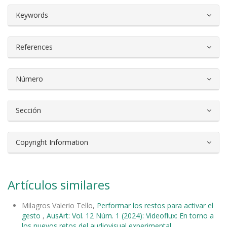
##plugins.themes.bootstrap3.article.d
Keywords
References
Número
Sección
Copyright Information
Artículos similares
Milagros Valerio Tello,
Performar los restos para activar el
gesto
,
AusArt: Vol. 12 Núm. 1 (2024): Videoflux: En torno a
los nuevos retos del audiovisual experimental