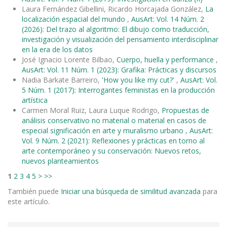
Laura Fernández Gibellini, Ricardo Horcajada González,
La
localización espacial del mundo
,
AusArt: Vol. 14 Núm. 2
(2026): Del trazo al algoritmo: El dibujo como traducción,
investigación y visualización del pensamiento interdisciplinar
en la era de los datos
José Ignacio Lorente Bilbao,
Cuerpo, huella y performance
,
AusArt: Vol. 11 Núm. 1 (2023): Grafika: Prácticas y discursos
Nadia Barkate Barreiro,
'How you like my cut?'
,
AusArt: Vol.
5 Núm. 1 (2017): Interrogantes feministas en la producción
artística
Carmen Moral Ruiz, Laura Luque Rodrigo,
Propuestas de
análisis conservativo no material o material en casos de
especial significación en arte y muralismo urbano
,
AusArt:
Vol. 9 Núm. 2 (2021): Reflexiones y prácticas en torno al
arte contemporáneo y su conservación: Nuevos retos,
nuevos planteamientos
1
2
3
4
5
>
>>
También puede
Iniciar una búsqueda de similitud avanzada
para
este artículo.