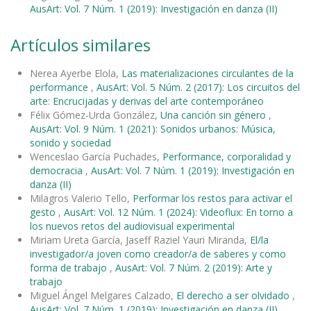
AusArt: Vol. 7 Núm. 1 (2019): Investigación en danza (II)
Artículos similares
Nerea Ayerbe Elola,
Las materializaciones circulantes de la
performance
,
AusArt: Vol. 5 Núm. 2 (2017): Los circuitos del
arte: Encrucijadas y derivas del arte contemporáneo
Félix Gómez-Urda González,
Una canción sin género
,
AusArt: Vol. 9 Núm. 1 (2021): Sonidos urbanos: Música,
sonido y sociedad
Wenceslao García Puchades,
Performance, corporalidad y
democracia
,
AusArt: Vol. 7 Núm. 1 (2019): Investigación en
danza (II)
Milagros Valerio Tello,
Performar los restos para activar el
gesto
,
AusArt: Vol. 12 Núm. 1 (2024): Videoflux: En torno a
los nuevos retos del audiovisual experimental
Miriam Ureta García, Jaseff Raziel Yauri Miranda,
El/la
investigador/a joven como creador/a de saberes y como
forma de trabajo
,
AusArt: Vol. 7 Núm. 2 (2019): Arte y
trabajo
Miguel Ángel Melgares Calzado,
El derecho a ser olvidado
,
AusArt: Vol. 7 Núm. 1 (2019): Investigación en danza (II)