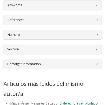
##plugins.themes.bootstrap3.article.d
Keywords
References
Número
Sección
Copyright Information
Artículos más leídos del mismo
autor/a
Miguel Ángel Melgares Calzado,
El derecho a ser olvidado
,