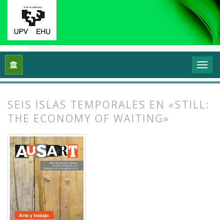
Inicio
Archivos
Vol. 7 Núm. 2 (2019): Arte y trabajo
Artícu
SEIS ISLAS TEMPORALES EN «STILL:
THE ECONOMY OF WAITING»
##plugins.themes.bootstrap3.article.
##plugins.themes.bootstrap3.article.