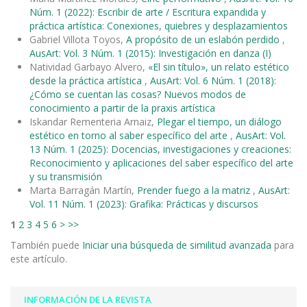
Núm. 1 (2022): Escribir de arte / Escritura expandida y
práctica artística: Conexiones, quiebres y desplazamientos
Gabriel Villota Toyos,
A propósito de un eslabón perdido
,
AusArt: Vol. 3 Núm. 1 (2015): Investigación en danza (I)
Natividad Garbayo Alvero,
«El sin título», un relato estético
desde la práctica artística
,
AusArt: Vol. 6 Núm. 1 (2018):
¿Cómo se cuentan las cosas? Nuevos modos de
conocimiento a partir de la praxis artística
Iskandar Rementeria Arnaiz,
Plegar el tiempo, un diálogo
estético en torno al saber específico del arte
,
AusArt: Vol.
13 Núm. 1 (2025): Docencias, investigaciones y creaciones:
Reconocimiento y aplicaciones del saber específico del arte
y su transmisión
Marta Barragán Martín,
Prender fuego a la matriz
,
AusArt:
Vol. 11 Núm. 1 (2023): Grafika: Prácticas y discursos
1
2
3
4
5
6
>
>>
También puede
Iniciar una búsqueda de similitud avanzada
para
este artículo.
INFORMACIÓN DE LA REVISTA