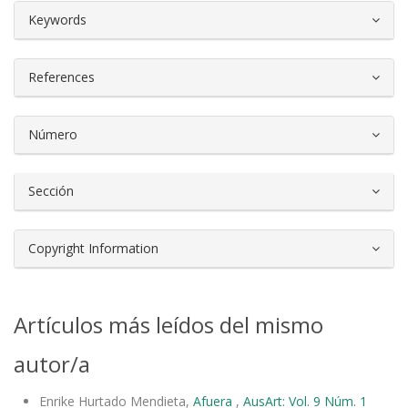
##plugins.themes.bootstrap3.article.d
Keywords
References
Número
Sección
Copyright Information
Artículos más leídos del mismo
autor/a
Enrike Hurtado Mendieta,
Afuera
,
AusArt: Vol. 9 Núm. 1