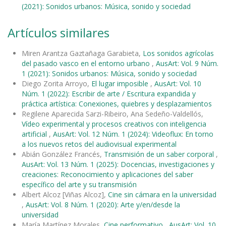
(2021): Sonidos urbanos: Música, sonido y sociedad
Artículos similares
Miren Arantza Gaztañaga Garabieta,
Los sonidos agrícolas
del pasado vasco en el entorno urbano
,
AusArt: Vol. 9 Núm.
1 (2021): Sonidos urbanos: Música, sonido y sociedad
Diego Zorita Arroyo,
El lugar imposible
,
AusArt: Vol. 10
Núm. 1 (2022): Escribir de arte / Escritura expandida y
práctica artística: Conexiones, quiebres y desplazamientos
Regilene Aparecida Sarzi-Ribeiro, Ana Sedeño-Valdellós,
Vídeo experimental y procesos creativos con inteligencia
artificial
,
AusArt: Vol. 12 Núm. 1 (2024): Videoflux: En torno
a los nuevos retos del audiovisual experimental
Abián González Francés,
Transmisión de un saber corporal
,
AusArt: Vol. 13 Núm. 1 (2025): Docencias, investigaciones y
creaciones: Reconocimiento y aplicaciones del saber
específico del arte y su transmisión
Albert Alcoz [Viñas Alcoz],
Cine sin cámara en la universidad
,
AusArt: Vol. 8 Núm. 1 (2020): Arte y/en/desde la
universidad
María Martínez Morales,
Cine performativo
,
AusArt: Vol. 10