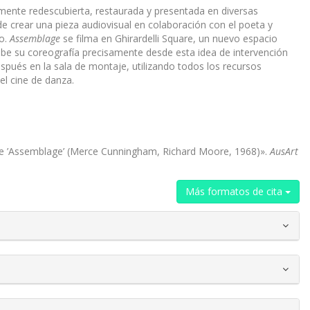
mente redescubierta, restaurada y presentada en diversas
 crear una pieza audiovisual en colaboración con el poeta y
co.
Assemblage
se filma en Ghirardelli Square, un nuevo espacio
ibe su coreografía precisamente desde esta idea de intervención
spués en la sala de montaje, utilizando todos los recursos
el cine de danza.
n De ’Assemblage’ (Merce Cunningham, Richard Moore, 1968)».
AusArt
Más formatos de cita