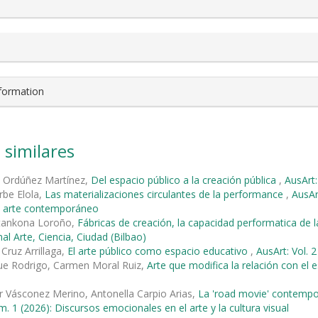
nformation
 similares
o Ordúñez Martínez,
Del espacio público a la creación pública
,
AusArt:
rbe Elola,
Las materializaciones circulantes de la performance
,
AusAr
el arte contemporáneo
tankona Loroño,
Fábricas de creación, la capacidad performatica de l
al Arte, Ciencia, Ciudad (Bilbao)
 Cruz Arrillaga,
El arte público como espacio educativo
,
AusArt: Vol. 
ue Rodrigo, Carmen Moral Ruiz,
Arte que modifica la relación con el 
r Vásconez Merino, Antonella Carpio Arias,
La 'road movie' contempo
m. 1 (2026): Discursos emocionales en el arte y la cultura visual