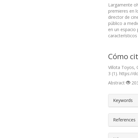
Largamente olv
premieres en l
director de ci
público a medi
en un espacio 
característicos
Cómo cit
Villota Toyos,
3 (1). https://
Abstract
203
##plugin
Keywords
References