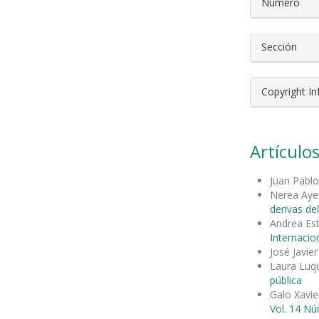
Número
Sección
Copyright I
Artículos
Juan Pabl
Nerea Aye
derivas d
Andrea Es
Internacion
José Javier
Laura Luq
pública
Galo Xavie
Vol. 14 Nú