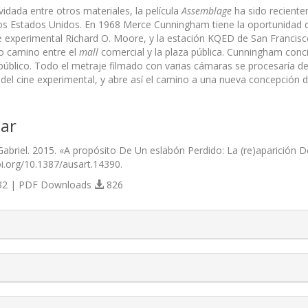
idada entre otros materiales, la película
Assemblage
ha sido reciente
os Estados Unidos. En 1968 Merce Cunningham tiene la oportunidad de
ne experimental Richard O. Moore, y la estación KQED de San Francis
o camino entre el
mall
comercial y la plaza pública. Cunningham conc
público. Todo el metraje filmado con varias cámaras se procesaría de
 del cine experimental, y abre así el camino a una nueva concepción d
ar
 Gabriel. 2015. «A propósito De Un eslabón Perdido: La (re)aparició
doi.org/10.1387/ausart.14390.
2 | PDF Downloads
826
s.themes.bootstrap3.article.details##