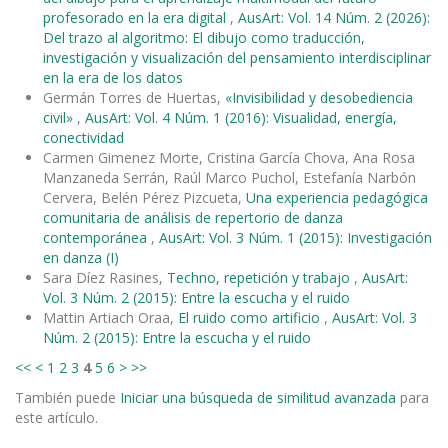
profesorado en la era digital
,
AusArt: Vol. 14 Núm. 2 (2026):
Del trazo al algoritmo: El dibujo como traducción,
investigación y visualización del pensamiento interdisciplinar
en la era de los datos
Germán Torres de Huertas,
«Invisibilidad y desobediencia
civil»
,
AusArt: Vol. 4 Núm. 1 (2016): Visualidad, energía,
conectividad
Carmen Gimenez Morte, Cristina García Chova, Ana Rosa
Manzaneda Serrán, Raúl Marco Puchol, Estefanía Narbón
Cervera, Belén Pérez Pizcueta,
Una experiencia pedagógica
comunitaria de análisis de repertorio de danza
contemporánea
,
AusArt: Vol. 3 Núm. 1 (2015): Investigación
en danza (I)
Sara Díez Rasines,
Techno, repetición y trabajo
,
AusArt:
Vol. 3 Núm. 2 (2015): Entre la escucha y el ruido
Mattin Artiach Oraa,
El ruido como artificio
,
AusArt: Vol. 3
Núm. 2 (2015): Entre la escucha y el ruido
<<
<
1
2
3
4
5
6
>
>>
También puede
Iniciar una búsqueda de similitud avanzada
para
este artículo.