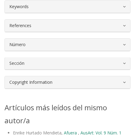
##plugins.themes.bootstrap3.article.d
Keywords
References
Número
Sección
Copyright Information
Artículos más leídos del mismo
autor/a
Enrike Hurtado Mendieta,
Afuera
,
AusArt: Vol. 9 Núm. 1