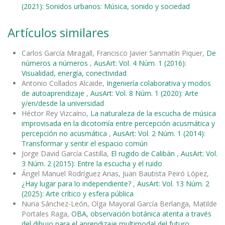
(2021): Sonidos urbanos: Música, sonido y sociedad
Artículos similares
Carlos García Miragall, Francisco Javier Sanmatín Piquer,
De
números a números
,
AusArt: Vol. 4 Núm. 1 (2016):
Visualidad, energía, conectividad
Antonio Collados Alcaide,
Ingeniería colaborativa y modos
de autoaprendizaje
,
AusArt: Vol. 8 Núm. 1 (2020): Arte
y/en/desde la universidad
Héctor Rey Vizcaíno,
La naturaleza de la escucha de música
improvisada en la dicotomía entre percepción acusmática y
percepción no acusmática
,
AusArt: Vol. 2 Núm. 1 (2014):
Transformar y sentir el espacio común
Jorge David García Castilla,
El rugido de Calibán
,
AusArt: Vol.
3 Núm. 2 (2015): Entre la escucha y el ruido
Ángel Manuel Rodríguez Arias, Juan Bautista Peiró López,
¿Hay lugar para lo independiente?
,
AusArt: Vol. 13 Núm. 2
(2025): Arte crítico y esfera pública
Nuria Sánchez-León, Olga Mayoral García Berlanga, Matilde
Portales Raga,
OBA, observación botánica atenta a través
del dibujo para el aprendizaje multimodal del futuro