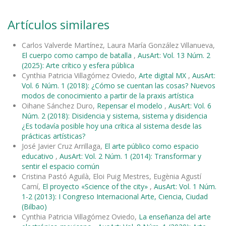
Artículos similares
Carlos Valverde Martínez, Laura María González Villanueva,
El cuerpo como campo de batalla
,
AusArt: Vol. 13 Núm. 2
(2025): Arte crítico y esfera pública
Cynthia Patricia Villagómez Oviedo,
Arte digital MX
,
AusArt:
Vol. 6 Núm. 1 (2018): ¿Cómo se cuentan las cosas? Nuevos
modos de conocimiento a partir de la praxis artística
Oihane Sánchez Duro,
Repensar el modelo
,
AusArt: Vol. 6
Núm. 2 (2018): Disidencia y sistema, sistema y disidencia
¿Es todavía posible hoy una crítica al sistema desde las
prácticas artísticas?
José Javier Cruz Arrillaga,
El arte público como espacio
educativo
,
AusArt: Vol. 2 Núm. 1 (2014): Transformar y
sentir el espacio común
Cristina Pastó Aguilà, Eloi Puig Mestres, Eugènia Agustí
Camí,
El proyecto «Science of the city»
,
AusArt: Vol. 1 Núm.
1-2 (2013): I Congreso Internacional Arte, Ciencia, Ciudad
(Bilbao)
Cynthia Patricia Villagómez Oviedo,
La enseñanza del arte