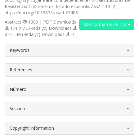
2025. «¿Hay Lugar Para Lo Independiente? Infraestructuras De
Resistencia Cultural En El Estado español».
AusArt
13 (2).
https://doi.org/10.1387/ausart.27403.
Abstract
1309 | PDF Downloads
Más formatos de cita
171 XML (Redalyc) Downloads
0 HTLM (Redalyc) Downloads
0
##plugins.themes.bootstrap3.article.d
Keywords
References
Número
Sección
Copyright Information