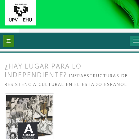
Inicio
Archivos
Vol. 13 Núm. 2 (2025): Arte crítico y esfera p
¿HAY LUGAR PARA LO
INDEPENDIENTE?
INFRAESTRUCTURAS DE
RESISTENCIA CULTURAL EN EL ESTADO ESPAÑOL
##plugins.themes.bootstrap3.article.
##plugins.themes.bootstrap3.article.