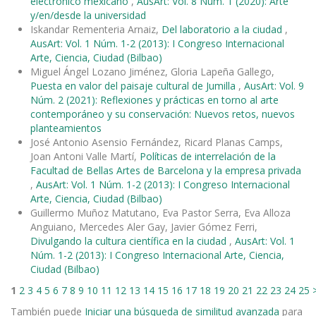
electrónico mexicano
,
AusArt: Vol. 8 Núm. 1 (2020): Arte
y/en/desde la universidad
Iskandar Rementeria Arnaiz,
Del laboratorio a la ciudad
,
AusArt: Vol. 1 Núm. 1-2 (2013): I Congreso Internacional
Arte, Ciencia, Ciudad (Bilbao)
Miguel Ángel Lozano Jiménez, Gloria Lapeña Gallego,
Puesta en valor del paisaje cultural de Jumilla
,
AusArt: Vol. 9
Núm. 2 (2021): Reflexiones y prácticas en torno al arte
contemporáneo y su conservación: Nuevos retos, nuevos
planteamientos
José Antonio Asensio Fernández, Ricard Planas Camps,
Joan Antoni Valle Martí,
Políticas de interrelación de la
Facultad de Bellas Artes de Barcelona y la empresa privada
,
AusArt: Vol. 1 Núm. 1-2 (2013): I Congreso Internacional
Arte, Ciencia, Ciudad (Bilbao)
Guillermo Muñoz Matutano, Eva Pastor Serra, Eva Alloza
Anguiano, Mercedes Aler Gay, Javier Gómez Ferri,
Divulgando la cultura científica en la ciudad
,
AusArt: Vol. 1
Núm. 1-2 (2013): I Congreso Internacional Arte, Ciencia,
Ciudad (Bilbao)
1
2
3
4
5
6
7
8
9
10
11
12
13
14
15
16
17
18
19
20
21
22
23
24
25
También puede
Iniciar una búsqueda de similitud avanzada
para