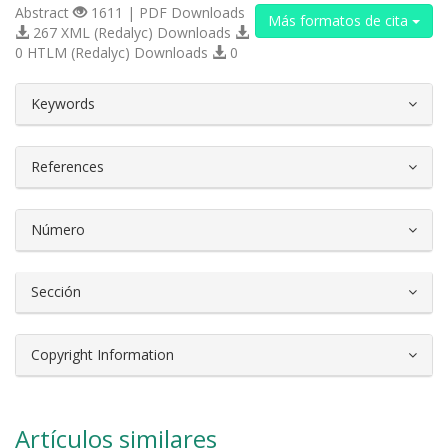
Abstract
1611 | PDF Downloads
Más formatos de cita
267 XML (Redalyc) Downloads
0 HTLM (Redalyc) Downloads
0
##plugins.themes.bootstrap3.article.d
Keywords
References
Número
Sección
Copyright Information
Artículos similares