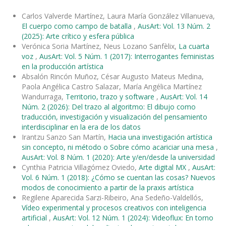
Carlos Valverde Martínez, Laura María González Villanueva,
El cuerpo como campo de batalla
,
AusArt: Vol. 13 Núm. 2
(2025): Arte crítico y esfera pública
Verónica Soria Martínez, Neus Lozano Sanfèlix,
La cuarta
voz
,
AusArt: Vol. 5 Núm. 1 (2017): Interrogantes feministas
en la producción artística
Absalón Rincón Muñoz, César Augusto Mateus Medina,
Paola Angélica Castro Salazar, María Angélica Martínez
Wandurraga,
Territorio, trazo y software
,
AusArt: Vol. 14
Núm. 2 (2026): Del trazo al algoritmo: El dibujo como
traducción, investigación y visualización del pensamiento
interdisciplinar en la era de los datos
Irantzu Sanzo San Martín,
Hacia una investigación artística
sin concepto, ni método o Sobre cómo acariciar una mesa
,
AusArt: Vol. 8 Núm. 1 (2020): Arte y/en/desde la universidad
Cynthia Patricia Villagómez Oviedo,
Arte digital MX
,
AusArt:
Vol. 6 Núm. 1 (2018): ¿Cómo se cuentan las cosas? Nuevos
modos de conocimiento a partir de la praxis artística
Regilene Aparecida Sarzi-Ribeiro, Ana Sedeño-Valdellós,
Vídeo experimental y procesos creativos con inteligencia
artificial
,
AusArt: Vol. 12 Núm. 1 (2024): Videoflux: En torno