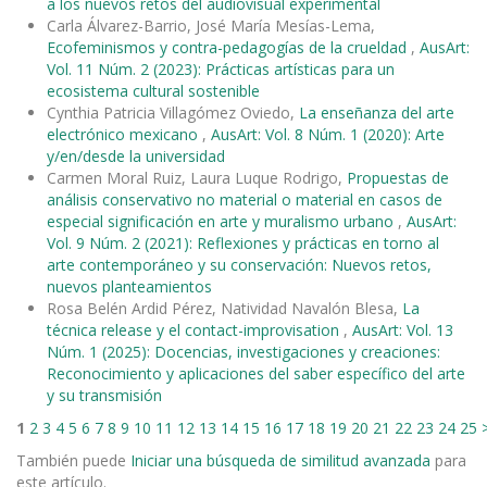
a los nuevos retos del audiovisual experimental
Carla Álvarez-Barrio, José María Mesías-Lema,
Ecofeminismos y contra-pedagogías de la crueldad
,
AusArt:
Vol. 11 Núm. 2 (2023): Prácticas artísticas para un
ecosistema cultural sostenible
Cynthia Patricia Villagómez Oviedo,
La enseñanza del arte
electrónico mexicano
,
AusArt: Vol. 8 Núm. 1 (2020): Arte
y/en/desde la universidad
Carmen Moral Ruiz, Laura Luque Rodrigo,
Propuestas de
análisis conservativo no material o material en casos de
especial significación en arte y muralismo urbano
,
AusArt:
Vol. 9 Núm. 2 (2021): Reflexiones y prácticas en torno al
arte contemporáneo y su conservación: Nuevos retos,
nuevos planteamientos
Rosa Belén Ardid Pérez, Natividad Navalón Blesa,
La
técnica release y el contact-improvisation
,
AusArt: Vol. 13
Núm. 1 (2025): Docencias, investigaciones y creaciones:
Reconocimiento y aplicaciones del saber específico del arte
y su transmisión
1
2
3
4
5
6
7
8
9
10
11
12
13
14
15
16
17
18
19
20
21
22
23
24
25
También puede
Iniciar una búsqueda de similitud avanzada
para
este artículo.