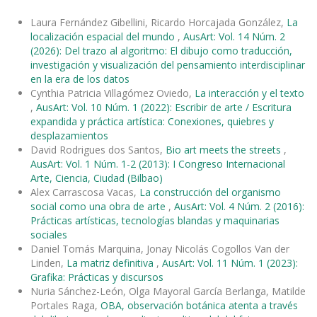
Laura Fernández Gibellini, Ricardo Horcajada González,
La
localización espacial del mundo
,
AusArt: Vol. 14 Núm. 2
(2026): Del trazo al algoritmo: El dibujo como traducción,
investigación y visualización del pensamiento interdisciplinar
en la era de los datos
Cynthia Patricia Villagómez Oviedo,
La interacción y el texto
,
AusArt: Vol. 10 Núm. 1 (2022): Escribir de arte / Escritura
expandida y práctica artística: Conexiones, quiebres y
desplazamientos
David Rodrigues dos Santos,
Bio art meets the streets
,
AusArt: Vol. 1 Núm. 1-2 (2013): I Congreso Internacional
Arte, Ciencia, Ciudad (Bilbao)
Alex Carrascosa Vacas,
La construcción del organismo
social como una obra de arte
,
AusArt: Vol. 4 Núm. 2 (2016):
Prácticas artísticas, tecnologías blandas y maquinarias
sociales
Daniel Tomás Marquina, Jonay Nicolás Cogollos Van der
Linden,
La matriz definitiva
,
AusArt: Vol. 11 Núm. 1 (2023):
Grafika: Prácticas y discursos
Nuria Sánchez-León, Olga Mayoral García Berlanga, Matilde
Portales Raga,
OBA, observación botánica atenta a través