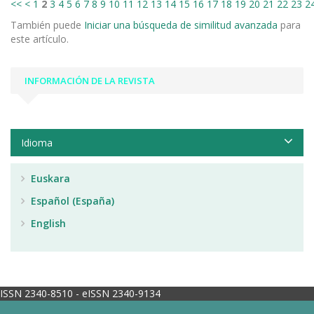
<<
<
1
2
3
4
5
6
7
8
9
10
11
12
13
14
15
16
17
18
19
20
21
22
23
2
También puede
Iniciar una búsqueda de similitud avanzada
para
este artículo.
INFORMACIÓN DE LA REVISTA
Idioma
Euskara
Español (España)
English
ISSN 2340-8510 - eISSN 2340-9134