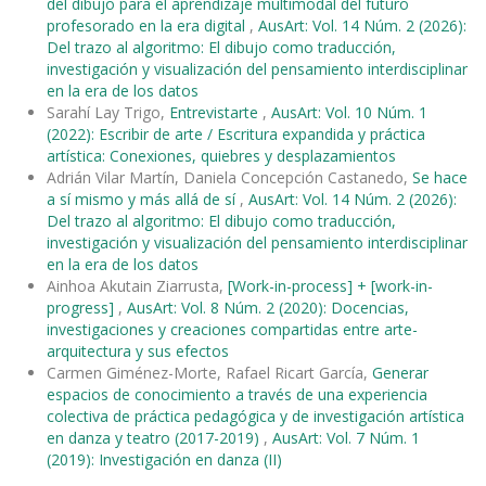
del dibujo para el aprendizaje multimodal del futuro
profesorado en la era digital
,
AusArt: Vol. 14 Núm. 2 (2026):
Del trazo al algoritmo: El dibujo como traducción,
investigación y visualización del pensamiento interdisciplinar
en la era de los datos
Sarahí Lay Trigo,
Entrevistarte
,
AusArt: Vol. 10 Núm. 1
(2022): Escribir de arte / Escritura expandida y práctica
artística: Conexiones, quiebres y desplazamientos
Adrián Vilar Martín, Daniela Concepción Castanedo,
Se hace
a sí mismo y más allá de sí
,
AusArt: Vol. 14 Núm. 2 (2026):
Del trazo al algoritmo: El dibujo como traducción,
investigación y visualización del pensamiento interdisciplinar
en la era de los datos
Ainhoa Akutain Ziarrusta,
[Work-in-process] + [work-in-
progress]
,
AusArt: Vol. 8 Núm. 2 (2020): Docencias,
investigaciones y creaciones compartidas entre arte-
arquitectura y sus efectos
Carmen Giménez-Morte, Rafael Ricart García,
Generar
espacios de conocimiento a través de una experiencia
colectiva de práctica pedagógica y de investigación artística
en danza y teatro (2017-2019)
,
AusArt: Vol. 7 Núm. 1
(2019): Investigación en danza (II)