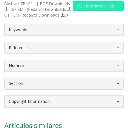
Abstract
1611 | PDF Downloads
Más formatos de cita
267 XML (Redalyc) Downloads
0 HTLM (Redalyc) Downloads
0
##plugins.themes.bootstrap3.article.d
Keywords
References
Número
Sección
Copyright Information
Artículos similares