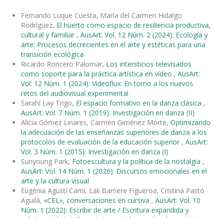
Fernando Luque Cuesta, María del Carmen Hidalgo
Rodríguez,
El huerto como espacio de resiliencia productiva,
cultural y familiar
,
AusArt: Vol. 12 Núm. 2 (2024): Ecología y
arte: Procesos decrecientes en el arte y estéticas para una
transición ecológica
Ricardo Roncero Palomar,
Los intersticios televisados
como soporte para la práctica artística en vídeo
,
AusArt:
Vol. 12 Núm. 1 (2024): Videoflux: En torno a los nuevos
retos del audiovisual experimental
Sarahí Lay Trigo,
El espacio formativo en la danza clásica
,
AusArt: Vol. 7 Núm. 1 (2019): Investigación en danza (II)
Alicia Gómez Linares, Carmen Giménez Morte,
Optimizando
la adecuación de las enseñanzas superiores de danza a los
protocolos de evaluación de la educación superior
,
AusArt:
Vol. 3 Núm. 1 (2015): Investigación en danza (I)
Sunyoung Park,
Fotoescultura y la política de la nostalgia
,
AusArt: Vol. 14 Núm. 1 (2026): Discursos emocionales en el
arte y la cultura visual
Eugènia Agustí Camí, Lali Barriere Figueroa, Cristina Pastó
Aguilà,
«CEL», conversaciones en cursiva
,
AusArt: Vol. 10
Núm. 1 (2022): Escribir de arte / Escritura expandida y