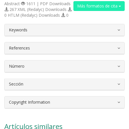
Abstract
1611 | PDF Downloads
Más formatos de cita
267 XML (Redalyc) Downloads
0 HTLM (Redalyc) Downloads
0
##plugins.themes.bootstrap3.article.d
Keywords
References
Número
Sección
Copyright Information
Artículos similares