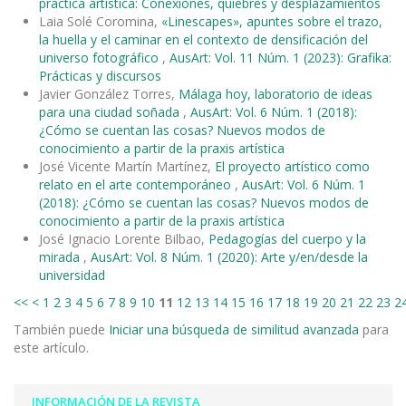
práctica artística: Conexiones, quiebres y desplazamientos
Laia Solé Coromina,
«Linescapes», apuntes sobre el trazo,
la huella y el caminar en el contexto de densificación del
universo fotográfico
,
AusArt: Vol. 11 Núm. 1 (2023): Grafika:
Prácticas y discursos
Javier González Torres,
Málaga hoy, laboratorio de ideas
para una ciudad soñada
,
AusArt: Vol. 6 Núm. 1 (2018):
¿Cómo se cuentan las cosas? Nuevos modos de
conocimiento a partir de la praxis artística
José Vicente Martín Martínez,
El proyecto artístico como
relato en el arte contemporáneo
,
AusArt: Vol. 6 Núm. 1
(2018): ¿Cómo se cuentan las cosas? Nuevos modos de
conocimiento a partir de la praxis artística
José Ignacio Lorente Bilbao,
Pedagogías del cuerpo y la
mirada
,
AusArt: Vol. 8 Núm. 1 (2020): Arte y/en/desde la
universidad
<<
<
1
2
3
4
5
6
7
8
9
10
11
12
13
14
15
16
17
18
19
20
21
22
23
2
También puede
Iniciar una búsqueda de similitud avanzada
para
este artículo.
INFORMACIÓN DE LA REVISTA