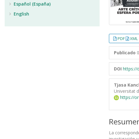
Español (España)
English
PDF
XML 
Publicado
0
DOI
https:/
Tjasa Kanc
Universitat 
https://o
Resume
La corresponden
investigación 