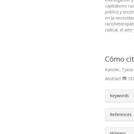
capitalismo rac
pública y acción
en la necesidad
racisheteropatr
radical, el art
Cómo cit
Kancler, Tjasa.
Abstract
161
##plugin
Keywords
References
Número