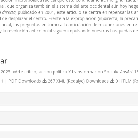
ial, que organiza también el sistema del arte occidental aún hoy hege
 directa,
publicado en 2001, este artículo se centra en repensar las arm
 de desplazar el centro. Frente a la expropiación (in)directa, la precari
iarcal, las preguntas en torno a la articulación de reconexiones entre 
e y la revolución anticolonial siguen impulsando nuestras búsquedas d
ar
 2025. «Arte crítico, acción política Y transformación Social».
AusArt
13
1 | PDF Downloads
267 XML (Redalyc) Downloads
0 HTLM (R
s.themes.bootstrap3.article.details##