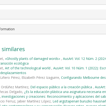
nformation
 similares
met,
«Ghostly plants of damaged words»
,
AusArt: Vol. 12 Núm. 2 (2024
ransición ecológica
met,
Art of the technological world
,
AusArt: Vol. 10 Núm. 1 (2022): Escr
y desplazamientos
Liñero Pérez, Elizabeth Pérez Izaguirre,
Configurando Melbourne desd
o Ordúñez Martínez,
Del espacio público a la creación pública
,
AusArt:
ñecas Delgado,
¿Es la educación plástica una asignatura necesaria e
 investigaciones y creaciones: Reconocimiento y aplicaciones del sabe
cio Ferruz, Jabier Martínez López,
Led argiztapenari buruzko hausna
l arte contemporáneo y su conservación: Nuevos retos, nuevos plan