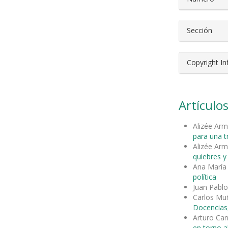
Sección
Copyright I
Artículos
Alizée Ar
para una t
Alizée Ar
quiebres 
Ana María 
política
Juan Pabl
Carlos Mu
Docencias,
Arturo Can
en torno a