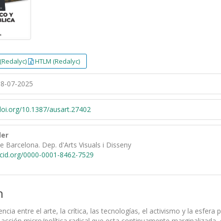
(Redalyc)
HTLM (Redalyc)
8-07-2025
/doi.org/10.1387/ausart.27402
ler
de Barcelona. Dep. d'Arts Visuals i Disseny
rcid.org/0000-0001-8462-7529
n
cia entre el arte, la crítica, las tecnologías, el activismo y la esfera 
y acción micro/política radical que esta continuamente marginalizada,