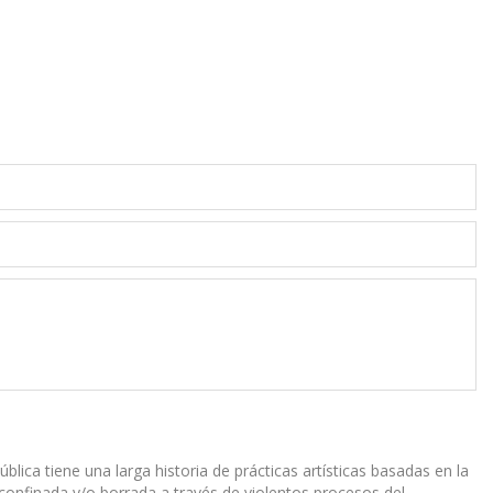
pública tiene una larga historia de prácticas artísticas basadas en la
 confinada y/o borrada a través de violentos procesos del