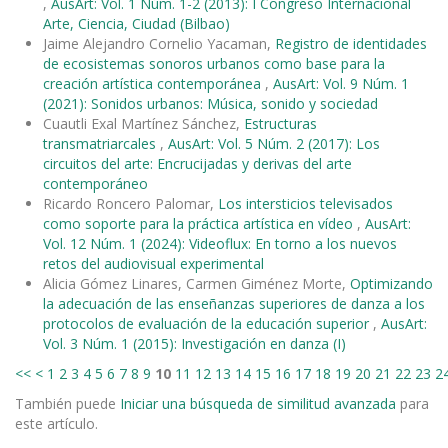
,
AusArt: Vol. 1 Núm. 1-2 (2013): I Congreso Internacional
Arte, Ciencia, Ciudad (Bilbao)
Jaime Alejandro Cornelio Yacaman,
Registro de identidades
de ecosistemas sonoros urbanos como base para la
creación artística contemporánea
,
AusArt: Vol. 9 Núm. 1
(2021): Sonidos urbanos: Música, sonido y sociedad
Cuautli Exal Martínez Sánchez,
Estructuras
transmatriarcales
,
AusArt: Vol. 5 Núm. 2 (2017): Los
circuitos del arte: Encrucijadas y derivas del arte
contemporáneo
Ricardo Roncero Palomar,
Los intersticios televisados
como soporte para la práctica artística en vídeo
,
AusArt:
Vol. 12 Núm. 1 (2024): Videoflux: En torno a los nuevos
retos del audiovisual experimental
Alicia Gómez Linares, Carmen Giménez Morte,
Optimizando
la adecuación de las enseñanzas superiores de danza a los
protocolos de evaluación de la educación superior
,
AusArt:
Vol. 3 Núm. 1 (2015): Investigación en danza (I)
<<
<
1
2
3
4
5
6
7
8
9
10
11
12
13
14
15
16
17
18
19
20
21
22
23
2
También puede
Iniciar una búsqueda de similitud avanzada
para
este artículo.