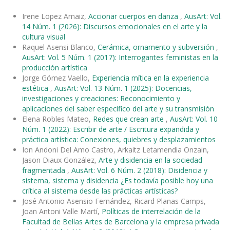
Irene Lopez Arnaiz,
Accionar cuerpos en danza
,
AusArt: Vol.
14 Núm. 1 (2026): Discursos emocionales en el arte y la
cultura visual
Raquel Asensi Blanco,
Cerámica, ornamento y subversión
,
AusArt: Vol. 5 Núm. 1 (2017): Interrogantes feministas en la
producción artística
Jorge Gómez Vaello,
Experiencia mítica en la experiencia
estética
,
AusArt: Vol. 13 Núm. 1 (2025): Docencias,
investigaciones y creaciones: Reconocimiento y
aplicaciones del saber específico del arte y su transmisión
Elena Robles Mateo,
Redes que crean arte
,
AusArt: Vol. 10
Núm. 1 (2022): Escribir de arte / Escritura expandida y
práctica artística: Conexiones, quiebres y desplazamientos
Ion Andoni Del Amo Castro, Arkaitz Letamendia Onzain,
Jason Diaux González,
Arte y disidencia en la sociedad
fragmentada
,
AusArt: Vol. 6 Núm. 2 (2018): Disidencia y
sistema, sistema y disidencia ¿Es todavía posible hoy una
crítica al sistema desde las prácticas artísticas?
José Antonio Asensio Fernández, Ricard Planas Camps,
Joan Antoni Valle Martí,
Políticas de interrelación de la
Facultad de Bellas Artes de Barcelona y la empresa privada