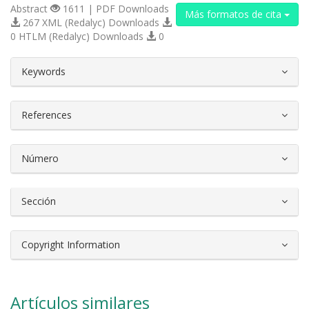
Abstract
1611 | PDF Downloads
Más formatos de cita
267 XML (Redalyc) Downloads
0 HTLM (Redalyc) Downloads
0
##plugins.themes.bootstrap3.article.d
Keywords
References
Número
Sección
Copyright Information
Artículos similares