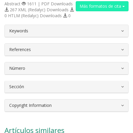
Abstract
1611 | PDF Downloads
Más formatos de cita
267 XML (Redalyc) Downloads
0 HTLM (Redalyc) Downloads
0
##plugins.themes.bootstrap3.article.d
Keywords
References
Número
Sección
Copyright Information
Artículos similares