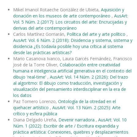
Mikel Imanol Rotaeche González de Ubieta,
Aquisición y
donación en los museos de arte contemporáneo
,
AusArt:
Vol. 5 Núm. 2 (2017): Los circuitos del arte: Encrucijadas y
derivas del arte contemporáneo
Carlos Martínez Gorriarán,
Política del arte y arte político
,
AusArt: Vol. 6 Núm. 2 (2018): Disidencia y sistema, sistema y
disidencia ¿Es todavía posible hoy una crítica al sistema
desde las prácticas artísticas?
Mario Casanova Ivanco, Laura Garcés Fernández, Francisco
José de la Torre Oliver,
Colaboración entre creatividad
humana e inteligencia artificial generativa en el contexto del
dibujo 'real-time'
,
AusArt: Vol. 14 Núm. 2 (2026): Del trazo
al algoritmo: El dibujo como traducción, investigación y
visualización del pensamiento interdisciplinar en la era de
los datos
Paz Tornero Lorenzo,
Ontología de la otredad en el
quehacer artístico
,
AusArt: Vol. 13 Núm. 2 (2025): Arte
crítico y esfera pública
Diana Delgado Ureña,
Devenir narradora
,
AusArt: Vol. 10
Núm. 1 (2022): Escribir de arte / Escritura expandida y
práctica artística: Conexiones, quiebres y desplazamientos