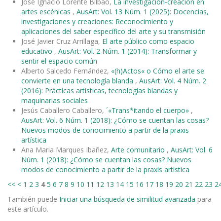
José Ignacio Lorente Bilbao,
La investigación-creación en
artes escénicas
,
AusArt: Vol. 13 Núm. 1 (2025): Docencias,
investigaciones y creaciones: Reconocimiento y
aplicaciones del saber específico del arte y su transmisión
José Javier Cruz Arrillaga,
El arte público como espacio
educativo
,
AusArt: Vol. 2 Núm. 1 (2014): Transformar y
sentir el espacio común
Alberto Salcedo Fernández,
«(h)Actos« o Cómo el arte se
convierte en una tecnología blanda
,
AusArt: Vol. 4 Núm. 2
(2016): Prácticas artísticas, tecnologías blandas y
maquinarias sociales
Jesús Caballero Caballero,
´«Trans*itando el cuerpo»
,
AusArt: Vol. 6 Núm. 1 (2018): ¿Cómo se cuentan las cosas?
Nuevos modos de conocimiento a partir de la praxis
artística
Ana Maria Marques Ibañez,
Arte comunitario
,
AusArt: Vol. 6
Núm. 1 (2018): ¿Cómo se cuentan las cosas? Nuevos
modos de conocimiento a partir de la praxis artística
<<
<
1
2
3
4
5
6
7
8
9
10
11
12
13
14
15
16
17
18
19
20
21
22
23
2
También puede
Iniciar una búsqueda de similitud avanzada
para
este artículo.