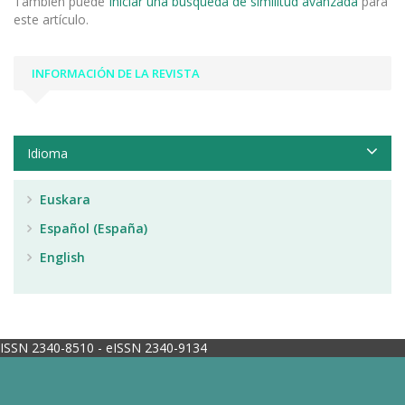
También puede
Iniciar una búsqueda de similitud avanzada
para
este artículo.
INFORMACIÓN DE LA REVISTA
Idioma
Euskara
Español (España)
English
ISSN 2340-8510 - eISSN 2340-9134