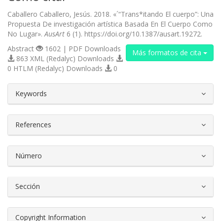
Caballero Caballero, Jesús. 2018. «´“Trans*itando El cuerpo”: Una
Propuesta De investigación artística Basada En El Cuerpo Como
No Lugar».
AusArt
6 (1). https://doi.org/10.1387/ausart.19272.
Abstract
1602 | PDF Downloads
Más formatos de cita
863 XML (Redalyc) Downloads
0 HTLM (Redalyc) Downloads
0
##plugins.themes.bootstrap3.article.d
Keywords
References
Número
Sección
Copyright Information