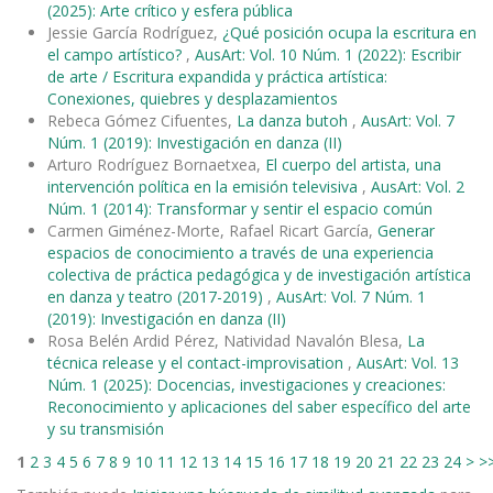
(2025): Arte crítico y esfera pública
Jessie García Rodríguez,
¿Qué posición ocupa la escritura en
el campo artístico?
,
AusArt: Vol. 10 Núm. 1 (2022): Escribir
de arte / Escritura expandida y práctica artística:
Conexiones, quiebres y desplazamientos
Rebeca Gómez Cifuentes,
La danza butoh
,
AusArt: Vol. 7
Núm. 1 (2019): Investigación en danza (II)
Arturo Rodríguez Bornaetxea,
El cuerpo del artista, una
intervención política en la emisión televisiva
,
AusArt: Vol. 2
Núm. 1 (2014): Transformar y sentir el espacio común
Carmen Giménez-Morte, Rafael Ricart García,
Generar
espacios de conocimiento a través de una experiencia
colectiva de práctica pedagógica y de investigación artística
en danza y teatro (2017-2019)
,
AusArt: Vol. 7 Núm. 1
(2019): Investigación en danza (II)
Rosa Belén Ardid Pérez, Natividad Navalón Blesa,
La
técnica release y el contact-improvisation
,
AusArt: Vol. 13
Núm. 1 (2025): Docencias, investigaciones y creaciones:
Reconocimiento y aplicaciones del saber específico del arte
y su transmisión
1
2
3
4
5
6
7
8
9
10
11
12
13
14
15
16
17
18
19
20
21
22
23
24
>
>