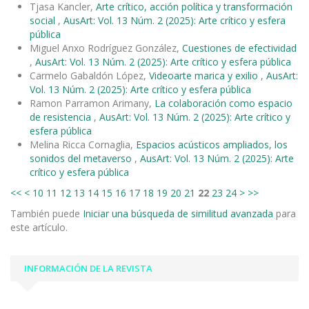
Tjasa Kancler,
Arte crítico, acción política y transformación
social
,
AusArt: Vol. 13 Núm. 2 (2025): Arte crítico y esfera
pública
Miguel Anxo Rodríguez González,
Cuestiones de efectividad
,
AusArt: Vol. 13 Núm. 2 (2025): Arte crítico y esfera pública
Carmelo Gabaldón López,
Videoarte marica y exilio
,
AusArt:
Vol. 13 Núm. 2 (2025): Arte crítico y esfera pública
Ramon Parramon Arimany,
La colaboración como espacio
de resistencia
,
AusArt: Vol. 13 Núm. 2 (2025): Arte crítico y
esfera pública
Melina Ricca Cornaglia,
Espacios acústicos ampliados, los
sonidos del metaverso
,
AusArt: Vol. 13 Núm. 2 (2025): Arte
crítico y esfera pública
<<
<
10
11
12
13
14
15
16
17
18
19
20
21
22
23
24
>
>>
También puede
Iniciar una búsqueda de similitud avanzada
para
este artículo.
INFORMACIÓN DE LA REVISTA