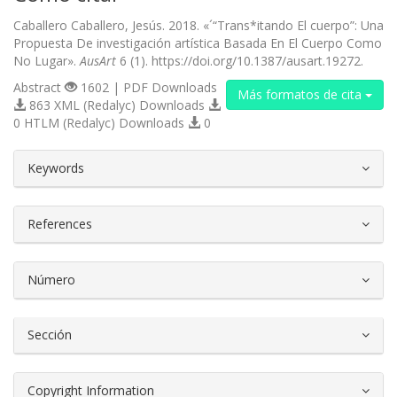
Caballero Caballero, Jesús. 2018. «´“Trans*itando El cuerpo”: Una
Propuesta De investigación artística Basada En El Cuerpo Como
No Lugar».
AusArt
6 (1). https://doi.org/10.1387/ausart.19272.
Abstract
1602 | PDF Downloads
Más formatos de cita
863 XML (Redalyc) Downloads
0 HTLM (Redalyc) Downloads
0
##plugins.themes.bootstrap3.article.d
Keywords
References
Número
Sección
Copyright Information