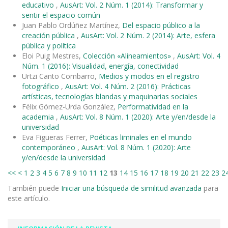
educativo
,
AusArt: Vol. 2 Núm. 1 (2014): Transformar y
sentir el espacio común
Juan Pablo Ordúñez Martínez,
Del espacio público a la
creación pública
,
AusArt: Vol. 2 Núm. 2 (2014): Arte, esfera
pública y política
Eloi Puig Mestres,
Colección «Alineamientos»
,
AusArt: Vol. 4
Núm. 1 (2016): Visualidad, energía, conectividad
Urtzi Canto Combarro,
Medios y modos en el registro
fotográfico
,
AusArt: Vol. 4 Núm. 2 (2016): Prácticas
artísticas, tecnologías blandas y maquinarias sociales
Félix Gómez-Urda González,
Performatividad en la
academia
,
AusArt: Vol. 8 Núm. 1 (2020): Arte y/en/desde la
universidad
Eva Figueras Ferrer,
Poéticas liminales en el mundo
contemporáneo
,
AusArt: Vol. 8 Núm. 1 (2020): Arte
y/en/desde la universidad
<<
<
1
2
3
4
5
6
7
8
9
10
11
12
13
14
15
16
17
18
19
20
21
22
23
2
También puede
Iniciar una búsqueda de similitud avanzada
para
este artículo.