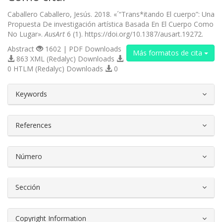
Caballero Caballero, Jesús. 2018. «´“Trans*itando El cuerpo”: Una
Propuesta De investigación artística Basada En El Cuerpo Como
No Lugar».
AusArt
6 (1). https://doi.org/10.1387/ausart.19272.
Abstract
1602 | PDF Downloads
Más formatos de cita
863 XML (Redalyc) Downloads
0 HTLM (Redalyc) Downloads
0
##plugins.themes.bootstrap3.article.d
Keywords
References
Número
Sección
Copyright Information