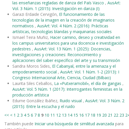
las enseñanzas regladas de danza del País Vasco
,
AusArt:
Vol. 3 Núm. 1 (2015): Investigación en danza (I)
Garazi Erdaide Cervigón,
El funcionamiento de las
tecnologías de la imagen en la creación de imaginarios
normativos
,
AusArt: Vol. 4 Núm. 2 (2016): Prácticas
artísticas, tecnologías blandas y maquinarias sociales
Ismael Teira Muñiz,
Hacer camino, deseo y creatividad en
los campus universitarios para una docencia e investigación
pedestres
,
AusArt: Vol. 13 Núm. 1 (2025): Docencias,
investigaciones y creaciones: Reconocimiento y
aplicaciones del saber específico del arte y su transmisión
Sandra Moros Sides,
El Cabanyal, entre la amenaza y el
empoderamiento social
,
AusArt: Vol. 1 Núm. 1-2 (2013): I
Congreso Internacional Arte, Ciencia, Ciudad (Bilbao)
Laurita Siles Ceballos,
La «Putxeramobil», el día de gangas
,
AusArt: Vol. 5 Núm. 1 (2017): Interrogantes feministas en la
producción artística
Edurne González Ibáñez,
Ruido visual
,
AusArt: Vol. 3 Núm. 2
(2015): Entre la escucha y el ruido
<<
<
1
2
3
4
5
6
7
8
9
10
11
12
13
14
15
16
17
18
19
20
21
22
23
2
También puede
Iniciar una búsqueda de similitud avanzada
para