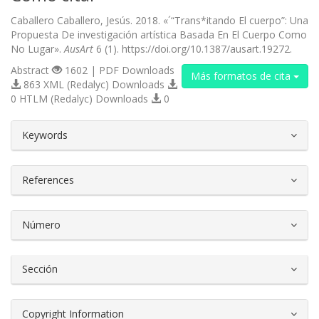
Caballero Caballero, Jesús. 2018. «´“Trans*itando El cuerpo”: Una
Propuesta De investigación artística Basada En El Cuerpo Como
No Lugar».
AusArt
6 (1). https://doi.org/10.1387/ausart.19272.
Abstract
1602 | PDF Downloads
Más formatos de cita
863 XML (Redalyc) Downloads
0 HTLM (Redalyc) Downloads
0
##plugins.themes.bootstrap3.article.d
Keywords
References
Número
Sección
Copyright Information